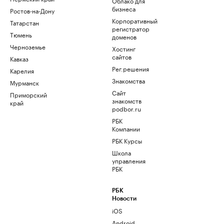
Облако для
бизнеса
Ростов-на-Дону
Корпоративный
Татарстан
регистратор
Тюмень
доменов
Черноземье
Хостинг
сайтов
Кавказ
Рег.решения
Карелия
Знакомства
Мурманск
Сайт
Приморский
знакомств
край
podbor.ru
РБК
Компании
РБК Курсы
Школа
управления
РБК
РБК
Новости
iOS
Android