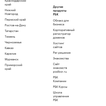
Краснодарский
край
Другие
Нижний
продукты
Новгород
РБК
Пермский край
Облако для
бизнеса
Ростов-на-Дону
Корпоративный
Татарстан
регистратор
Тюмень
доменов
Черноземье
Хостинг
сайтов
Кавказ
Рег.решения
Карелия
Знакомства
Мурманск
Сайт
Приморский
знакомств
край
podbor.ru
РБК
Компании
РБК Курсы
Школа
управления
РБК