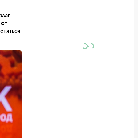
азал
ают
меняться