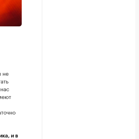
я не
ать
 нас
меют
аточно
ка, и в