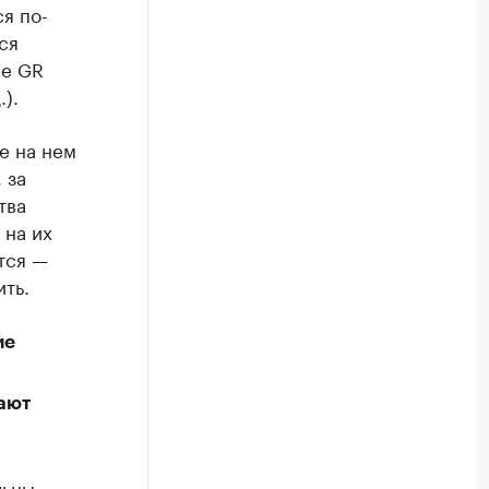
я по-
ся
ее GR
).
е на нем
 за
тва
 на их
тся —
ть.
ие
рают
льны