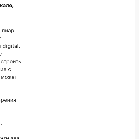
кале,
 пиар.
т
digital.
е
ыстроить
ие с
е может
зрения
.
уги для