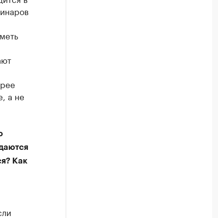
бинаров
иметь
ают
орее
, а не
ю
здаются
ся? Как
сли