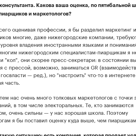
консультанта. Какова ваша оценка, по пятибальной ш
пиарщиков и маркетологов?
его оценивая профессии, я бы разделил маркетинг и
иков многие, даже нижегородские компании, требую
уровня владения иностранными языками и понимания 
многим нижегородским специалистам-пиарщикам я н
и "кол", они скорее пресс-секретари: в состоянии в
 с прессой, возможно, заниматься GR (взаимодейств
госвласти — ред.), но "настроить" что-то в интернет
я часть.
тем нас очень много толковых маркетологов с точки 
ний, в том числе электоральных. Те, кто занимаются
м, очень сильны — у нас хорошая школа. Поэтому
гам я бы поставил оценку куда выше, чем пиарщикам
акую ситуацию: есть компания, которая продает усл