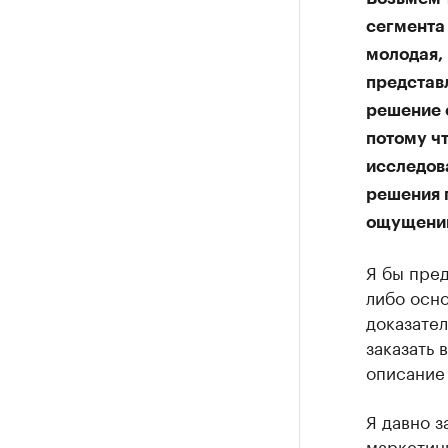
сегмента
молодая, 
представл
решение 
потому ч
исследова
решения 
ощущений
Я бы пред
либо осно
доказател
заказать 
описание 
Я давно 
маркетинг