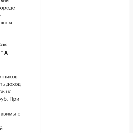
городе
о
плюсы —
Как
" А
стников
ть доход
сь на
руб. При
тавимы с
я
й