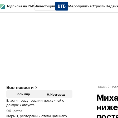
Подписка на РБК
Инвестиции
Мероприятия
Отрасли
Недви
РБК Курсы
РБК Life
Тренды
Визионеры
Национальные проекты
Горо
Газета
Спецпроекты СПб
Конференции СПб
Спецпроекты
Проверк
Нижний Нов
Все новости
Н.Новгород
Весь мир
Миха
Власти предупредили москвичей о
дождях 7 августа
ниже
Общество
Фермы, рестораны и отели Дальнего
пост