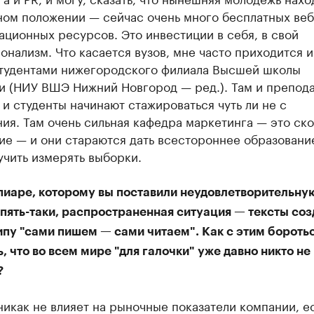
ом положении — сейчас очень много бесплатных ве
ционных ресурсов. Это инвестиции в себя, в свой
нализм. Что касается вузов, мне часто приходится 
студентами нижегородского филиала Высшей школы
и (НИУ ВШЭ Нижний Новгород — ред.). Там и препод
 и студенты начинают стажироваться чуть ли не с
ия. Там очень сильная кафедра маркетинга — это ск
е — и они стараются дать всестороннее образование
учить измерять выборки.
 пиаре, которому вы поставили неудовлетворительну
Опять-таки, распространенная ситуация — тексты со
пу "сами пишем — сами читаем". Как с этим бороть
, что во всем мире "для галочки" уже давно никто не
?
никак не влияет на рыночные показатели компании, е