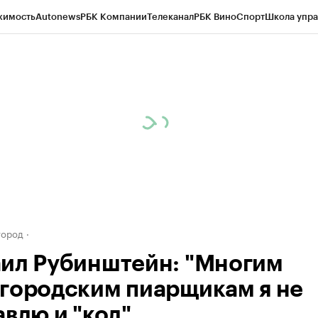
жимость
Autonews
РБК Компании
Телеканал
РБК Вино
Спорт
Школа упра
д
Стиль
Крипто
РБК Бизнес-среда
Дискуссионный клуб
Исследования
К
а контрагентов
Политика
Экономика
Бизнес
Технологии и медиа
Фина
город
ил Рубинштейн: "Многим
городским пиарщикам я не
авлю и "кол"