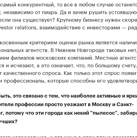
самый конкурентный, то все в любом случае останетс
 независимо от пиара. Да и зачем рушить устоявшую
 если она существует? Крупному бизнесу нужен скор
nvestor relations, взаимодействие с инвесторами — ред.
 косвенным критерием оценки рынка является наличи
нальных агентств. В Нижнем Новгороде таковых нет,
ием филиалов московских компаний. Местные агентс
я и исчезают, а это означает, что, по большому счету,
т качественного спроса. Как только этот спрос появи
и профессионалы, которые способны его удовлетвори
ыть, это связано с тем, что наиболее активные и ярк
ители профессии просто уезжают в Москву и Санкт-
, потому что эти города как некий "пылесос", заби
учших?
згов колоссальная, и для меня в этом плане показате