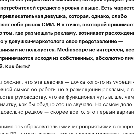
 потребителей среднего уровня и выше. Есть маркет
привлекательная девушка, которая, однако, слабо
яет себе рынок СМИ. И в точке, в которой принимае
о том, где размещать рекламу, возникает расхожден
то у девушки-маркетолога свое представление —
ниями не пользуется, Mediascope не интересен, вс
принимаются исходя из собственных, абсолютно ли
. Как быть?
положил, что эта девочка — дочка кого-то из учредит
вной смысл ее работы не в размещении рекламы, а в
ьстве руководству, что ее функционал чуть выше, чем
визитку, как бы обидно это не звучало. На самом деле
довольно редкое — скорее всего, это первый вариан
занимаюсь образовательными мероприятиями в сфере
а и PR, и могу, сказать, что нынешняя молодежь нахо