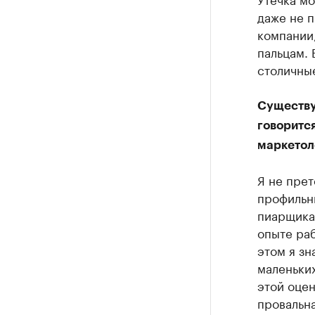
даже не 
компании,
пальцам. 
столичные
Существуе
говорится
маркетол
Я не прет
профильны
пиарщика
опыте раб
этом я зн
маленьких
этой оцен
провальна