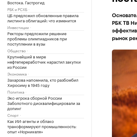
Востока. Гастрогид
РБК и РСХБ
ЦБ предложил обновленные правила
Основате
листинга облигаций: что изменится
РБК ТВ Н
Инвестиции
эффективн
Ректоры предложили решение
проблемы олимпиадников при
рынок ре
поступлении в вузы
Общество
Крупнейший в мире
нефтепереработчик нарастил закупки
из России
Экономика
Захарова напомнила, кто разбомбил
Хиросиму в 1945 году
Политика
Экс-игрока сборной России
Заболотного дисквалифицировали за
допинг
Спорт
Как ИИ-агенты и облако
трансформируют промышленность:
опыт «Норникеля»