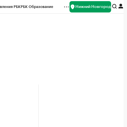
Нижний Новгород
вления РБК
РБК Образование
редитные рейтинги
Франшизы
нсы
Рынок наличной валюты