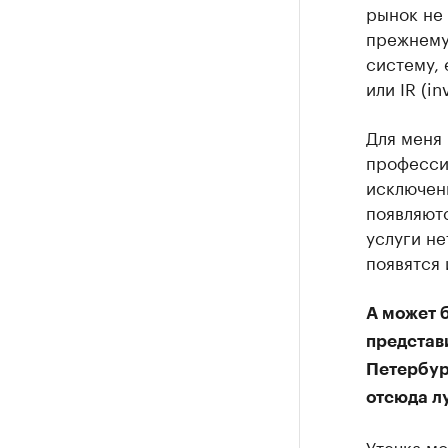
рынок не 
прежнему,
систему,
или IR (i
Для меня
профессио
исключен
появляютс
услуги не
появятся 
А может б
представ
Петербург
отсюда л
Утечка мо