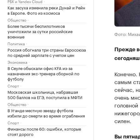
РБК и Yandex Cloud
Как засуха изменила реки Дунай и Рейн
в Европе. Фото из космоса
Общество
Более тысячи беспилотников
уничтожили за сутки российские
Фото: Миха
военные
Политика
Россия обогнала три страны Евросоюза
Прежде в
по средней зарплате с учетом цен
сегодняшн
Экономика
В Сеуле обыскали офис KFA из-за
Конечно. 
назначения экс-тренера сборной по
футболу
самым ста
Спорт
сейчас, н
Московская школьница, набравшая
очень мн
500 баллов на ЕГЭ, поступила в МФТИ
головной 
Общество
В Уганде местную звезду футбола
нижегород
избили до смерти во время ограбления
силен.
Спорт
Финансы после 60: ошибки, которые
стоят дорого
Вы пятнад