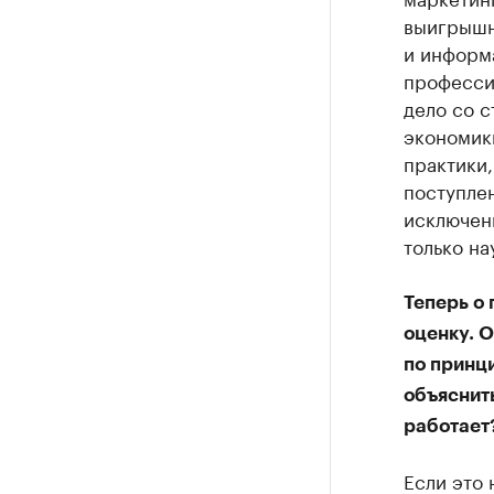
выигрышн
и информа
профессио
дело со 
экономик
практики,
поступлен
исключени
только на
Теперь о
оценку. 
по принци
объяснить
работает
Если это 