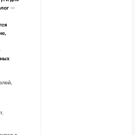
олог —
тся
ие,
е
чных
елей,
т.
дится в