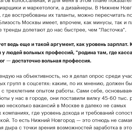
пиарщики и маркетологи, а дизайнеры. В Нижнем Нов
 где востребованы их таланты, можно пересчитать п
Близость Москвы имеет, впрочем, как минусы, так и 
 тренды долетают до нас быстрее, чем "Ласточка".
т ведь еще и такой аргумент, как уровень зарплат. 
 у людей вольных профессий, "родина там, где касса
ог — достаточно вольная профессия.
ендую на объективность, но я делал опрос среди уча
х групп в соцсетях: каким, по их мнению, должен бы
 с трехлетним опытом работы. Сами себе, основывая
оты у нас в городе, они поставили вилку 45-60 тыс. 
аю несколько вакансий в Москве в далеко не самых
 компаниях, где уровень дохода и требований сопос
кой. То есть Нижний Новгород — это отнюдь не сама
я дыра с точки зрения возможностей заработка в это