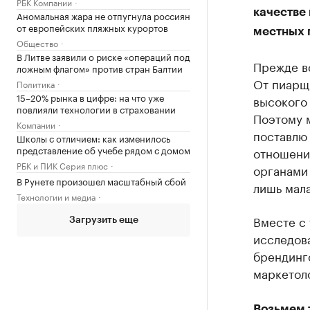
РБК Компании
качестве 
Аномальная жара не отпугнула россиян
от европейских пляжных курортов
местных 
Общество
В Литве заявили о риске «операций под
Прежде вс
ложным флагом» против стран Балтии
От пиарщ
Политика
15–20% рынка в цифре: на что уже
высокого 
повлияли технологии в страховании
Поэтому 
Компании
поставлю 
Школы с отличием: как изменилось
представление об учебе рядом с домом
отношения
РБК и ПИК Серия плюс
органами 
В Рунете произошел масштабный сбой
лишь мала
Технологии и медиа
Вместе с 
Загрузить еще
исследова
брендинго
маркетоло
Возьмем т