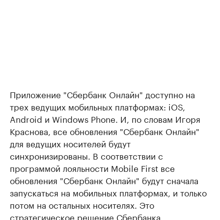
Приложение "Сбербанк Онлайн" доступно на
трех ведущих мобильных платформах: iOS,
Android и Windows Phone. И, по словам Игоря
Краснова, все обновления "Сбербанк Онлайн"
для ведущих носителей будут
синхронизированы. В соответствии с
программой лояльности Mobile First все
обновления "Сбербанк Онлайн" будут сначала
запускаться на мобильных платформах, и только
потом на остальных носителях. Это
стратегическое решение Сбербанка.