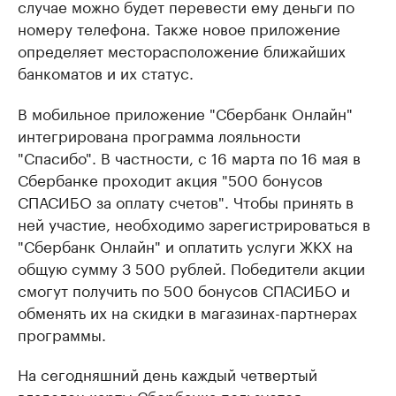
случае можно будет перевести ему деньги по
номеру телефона. Также новое приложение
определяет месторасположение ближайших
банкоматов и их статус.
В мобильное приложение "Сбербанк Онлайн"
интегрирована программа лояльности
"Спасибо". В частности, с 16 марта по 16 мая в
Сбербанке проходит акция "500 бонусов
СПАСИБО за оплату счетов". Чтобы принять в
ней участие, необходимо зарегистрироваться в
"Сбербанк Онлайн" и оплатить услуги ЖКХ на
общую сумму 3 500 рублей. Победители акции
смогут получить по 500 бонусов СПАСИБО и
обменять их на скидки в магазинах-партнерах
программы.
На сегодняшний день каждый четвертый
владелец карты Сбербанка пользуется