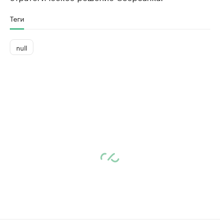
Теги
null