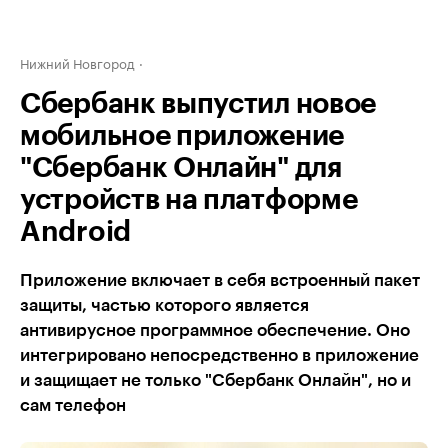
Нижний Новгород
Сбербанк выпустил новое
мобильное приложение
"Сбербанк Онлайн" для
устройств на платформе
Android
Приложение включает в себя встроенный пакет
защиты, частью которого является
антивирусное программное обеспечение. Оно
интегрировано непосредственно в приложение
и защищает не только "Сбербанк Онлайн", но и
сам телефон