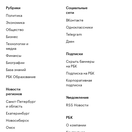
Рубрики
Социальные
сети
Политика
ВКонтакте
Экономика
Одноклассники
Общество
Telegram
Бизнес
Дзен
Технологии и
медиа
Финансы
Подписки
Скрыть баннеры
Биографии
на РБК
База знаний
Подписка на РБК
РБК Образование
Корпоративная
подписка
Новости
регионов
Уведомления
Санкт-Петербург
RSS Новости
и область
Екатеринбург
РБК
Новосибирск
О компании
Омск
Контактная