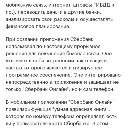
мобильную связь, интернет, штрафы ГИБДД и
пр.), переводить деньги в другие банки,
анализировать свои расходы и осуществлять
финансовое планирование.
При создании приложения Сбербанк
использовал по-настоящему прорывное
решение для повышения безопасности. Оно
включает в себя встроенный пакет защиты,
частью которого является антивирусное
программное обеспечение. Оно интегрировано
непосредственно в приложение и защищает не
только "Сбербанк Онлайн", но и сам телефон.
В мобильном приложении "Сбербанк Онлайн"
появилась функция "умная адресная книга",
которая по номеру телефона определяет, есть
ли у пользователя карта Сбербанка. В этом