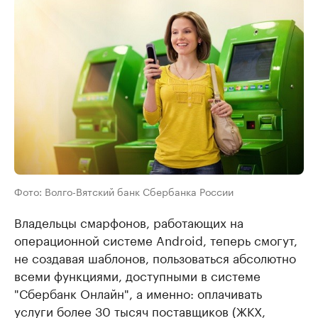
Фото: Волго-Вятский банк Сбербанка России
Владельцы смарфонов, работающих на
операционной системе Android, теперь смогут,
не создавая шаблонов, пользоваться абсолютно
всеми функциями, доступными в системе
"Сбербанк Онлайн", а именно: оплачивать
услуги более 30 тысяч поставщиков (ЖКХ,