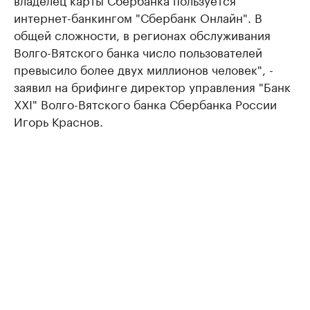
интернет-банкингом "Сбербанк Онлайн". В
общей сложности, в регионах обслуживания
Волго-Вятского банка число пользователей
превысило более двух миллионов человек", -
заявил на брифинге директор управления "Банк
ХХI" Волго-Вятского банка Сбербанка России
Игорь Краснов.