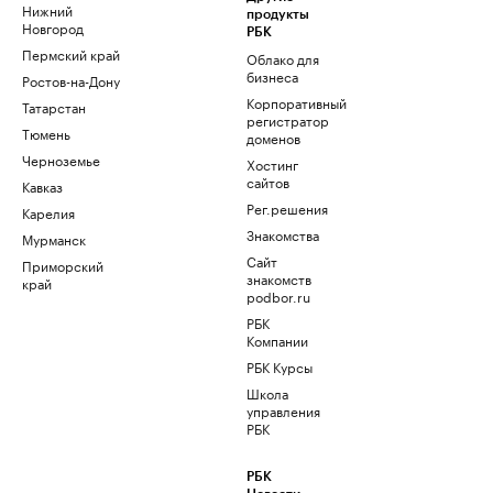
Нижний
продукты
Новгород
РБК
Пермский край
Облако для
бизнеса
Ростов-на-Дону
Корпоративный
Татарстан
регистратор
Тюмень
доменов
Черноземье
Хостинг
сайтов
Кавказ
Рег.решения
Карелия
Знакомства
Мурманск
Сайт
Приморский
знакомств
край
podbor.ru
РБК
Компании
РБК Курсы
Школа
управления
РБК
РБК