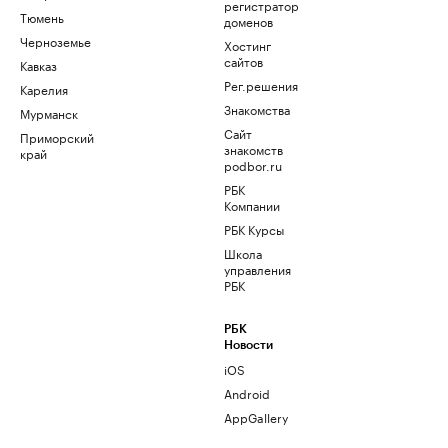
регистратор
Тюмень
доменов
Черноземье
Хостинг
сайтов
Кавказ
Рег.решения
Карелия
Знакомства
Мурманск
Сайт
Приморский
знакомств
край
podbor.ru
РБК
Компании
РБК Курсы
Школа
управления
РБК
РБК
Новости
iOS
Android
AppGallery