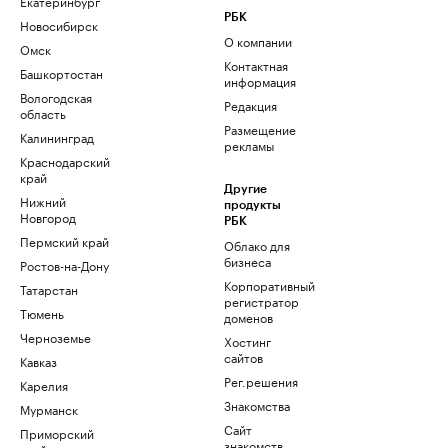
Екатеринбург
РБК
Новосибирск
О компании
Омск
Контактная
Башкортостан
информация
Вологодская
Редакция
область
Размещение
Калининград
рекламы
Краснодарский
край
Другие
Нижний
продукты
Новгород
РБК
Пермский край
Облако для
бизнеса
Ростов-на-Дону
Корпоративный
Татарстан
регистратор
Тюмень
доменов
Черноземье
Хостинг
сайтов
Кавказ
Рег.решения
Карелия
Знакомства
Мурманск
Сайт
Приморский
знакомств