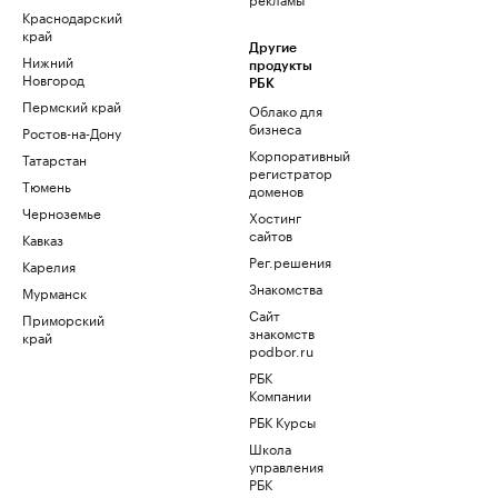
Краснодарский
край
Другие
Нижний
продукты
Новгород
РБК
Пермский край
Облако для
бизнеса
Ростов-на-Дону
Корпоративный
Татарстан
регистратор
Тюмень
доменов
Черноземье
Хостинг
сайтов
Кавказ
Рег.решения
Карелия
Знакомства
Мурманск
Сайт
Приморский
знакомств
край
podbor.ru
РБК
Компании
РБК Курсы
Школа
управления
РБК