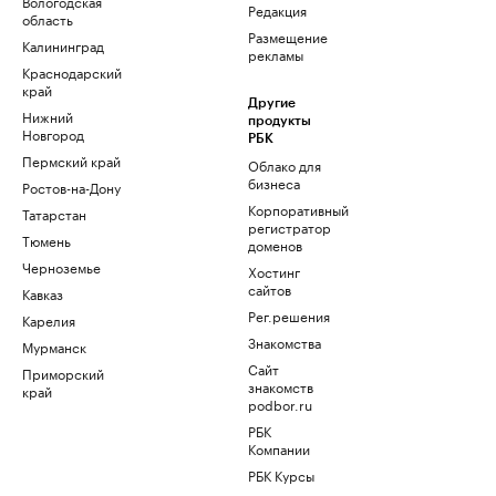
Вологодская
Редакция
область
Размещение
Калининград
рекламы
Краснодарский
край
Другие
Нижний
продукты
Новгород
РБК
Пермский край
Облако для
бизнеса
Ростов-на-Дону
Корпоративный
Татарстан
регистратор
Тюмень
доменов
Черноземье
Хостинг
сайтов
Кавказ
Рег.решения
Карелия
Знакомства
Мурманск
Сайт
Приморский
знакомств
край
podbor.ru
РБК
Компании
РБК Курсы