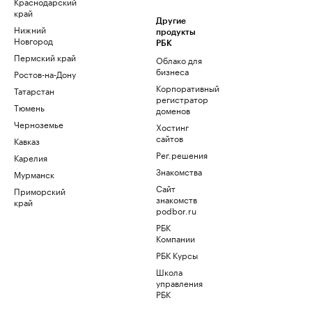
Краснодарский
край
Другие
Нижний
продукты
Новгород
РБК
Пермский край
Облако для
бизнеса
Ростов-на-Дону
Корпоративный
Татарстан
регистратор
Тюмень
доменов
Черноземье
Хостинг
сайтов
Кавказ
Рег.решения
Карелия
Знакомства
Мурманск
Сайт
Приморский
знакомств
край
podbor.ru
РБК
Компании
РБК Курсы
Школа
управления
РБК