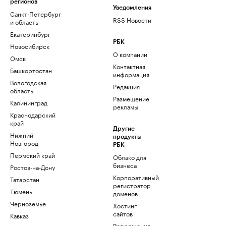
регионов
Уведомления
Санкт-Петербург
RSS Новости
и область
Екатеринбург
РБК
Новосибирск
О компании
Омск
Контактная
Башкортостан
информация
Вологодская
Редакция
область
Размещение
Калининград
рекламы
Краснодарский
край
Другие
Нижний
продукты
Новгород
РБК
Пермский край
Облако для
бизнеса
Ростов-на-Дону
Корпоративный
Татарстан
регистратор
Тюмень
доменов
Черноземье
Хостинг
сайтов
Кавказ
Рег.решения