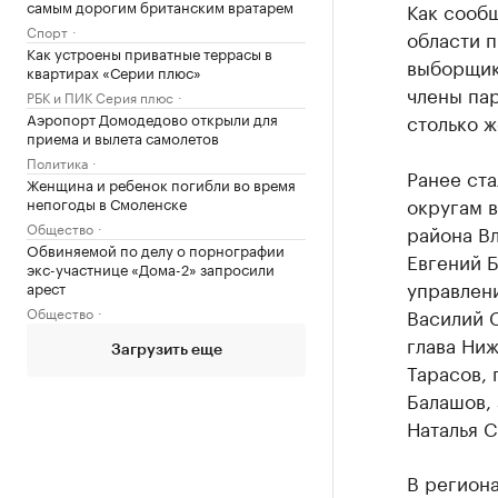
самым дорогим британским вратарем
Как сооб
Спорт
области п
Как устроены приватные террасы в
выборщик
квартирах «Серии плюс»
члены па
РБК и ПИК Серия плюс
Аэропорт Домодедово открыли для
столько ж
приема и вылета самолетов
Политика
Ранее ста
Женщина и ребенок погибли во время
округам в
непогоды в Смоленске
Общество
района В
Обвиняемой по делу о порнографии
Евгений 
экс-участнице «Дома-2» запросили
управлен
арест
Общество
Василий 
глава Ни
Загрузить еще
Тарасов, 
Балашов, 
Наталья С
В региона