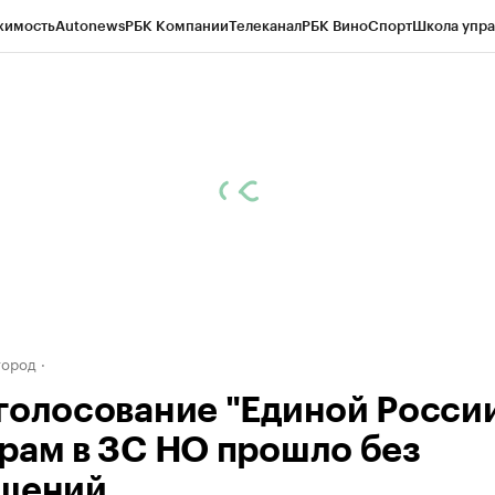
жимость
Autonews
РБК Компании
Телеканал
РБК Вино
Спорт
Школа упра
д
Стиль
Крипто
РБК Бизнес-среда
Дискуссионный клуб
Исследования
К
а контрагентов
Политика
Экономика
Бизнес
Технологии и медиа
Фина
город
голосование "Единой России
рам в ЗС НО прошло без
шений