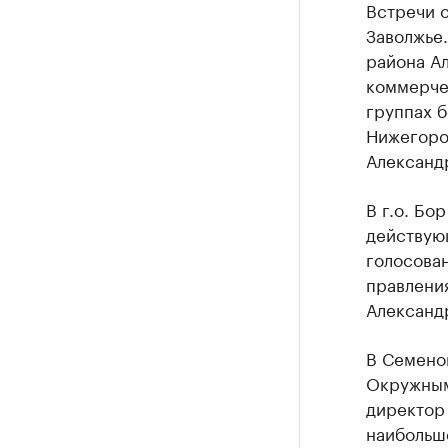
Встречи с
Заволжье.
района А
коммерчес
группах 
Нижегоро
Александ
В г.о. Бо
действую
голосован
правления
Александ
В Семенов
Окружным
директор
наибольш