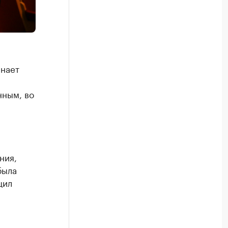
инает
нным, во
ния,
была
щил