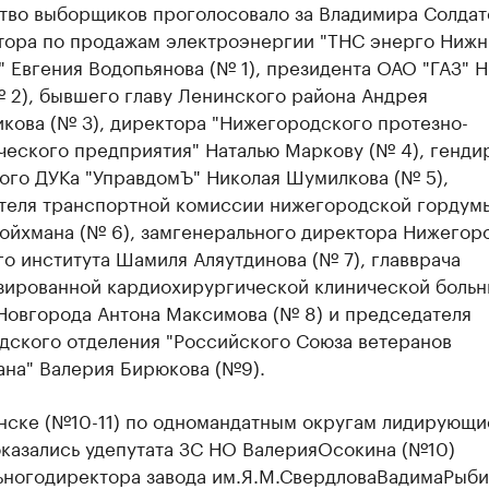
тво выборщиков проголосовало за Владимира Солдат
тора по продажам электроэнергии "ТНС энерго Нижн
 Евгения Водопьянова (№ 1), президента ОАО "ГАЗ" 
 2), бывшего главу Ленинского района Андрея
кова (№ 3), директора "Нижегородского протезно-
ческого предприятия" Наталью Маркову (№ 4), генди
ого ДУКа "УправдомЪ" Николая Шумилкова (№ 5),
теля транспортной комиссии нижегородской гордум
Гойхмана (№ 6), замгенерального директора Нижегор
о института Шамиля Аляутдинова (№ 7), главврача
зированной кардиохирургической клинической боль
Новгорода Антона Максимова (№ 8) и председателя
дского отделения "Российского Союза ветеранов
ана" Валерия Бирюкова (№9).
нске (№10-11) по одномандатным округам лидирующи
казались у
депутата ЗС НО Валерия
Осокина (№10
)
ьного
директора з
авода им.Я.М.Свердлова
Вадима
Рыби