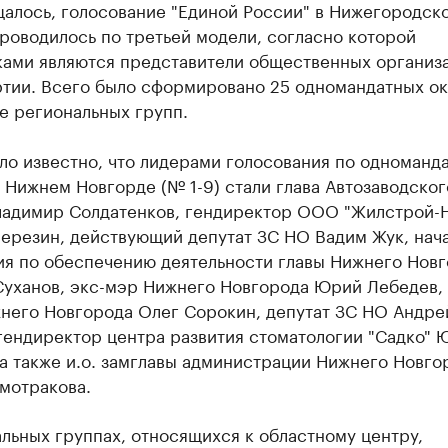
щалось, голосование "Единой России" в Нижегородск
роводилось по третьей модели, согласно которой
ами являются представители общественных организ
ртии. Всего было сформировано 25 одномандатных ок
е региональных групп.
ло известно, что лидерами голосования по одноманд
 Нижнем Новгорде (№ 1-9) стали глава Автозаводског
ладимир Солдатенков, гендиректор ООО "Жилстрой-
Березин, действующий депутат ЗС НО Вадим Жук, нач
ия по обеспечению деятельности главы Нижнего Нов
Суханов, экс-мэр Нижнего Новгорода Юрий Лебедев,
жнего Новгорода Олег Сорокин, депутат ЗС НО Андре
гендиректор центра развития стоматологии "Садко" 
а также и.о. замглавы администрации Нижнего Новго
мотракова.
льных группах, относящихся к областному центру,