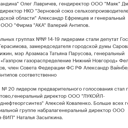
ландина" Олег Лавричев, гендиректор ООО "Маяк" Д
 директор НКО "Зерновой союз сельхозпроизводител
дской области" Александр Ефремцев и генеральный
 ООО "Фирма "АКА" Валерий Антипов.
альных группах №№ 14-19 лидерами стали депутат Го
Герасимова, замередседателя городской думы Саров
ижин, мэр Арзамаса Татьяна Парусова, генеральный
 «Газпром газораспределение Нижний Новгород» Фе
ов, член Совета Федерации ФС РФ Александр Вайнбе
Антипов соответственно
 № 20 лидером предварительного голосования стал г
тово,
генеральный директор ООО "ЛУКОЙЛ-
днефтеоргсинтез" Алексей Коваленко. Больше всех г
иальной группе набрала
генеральный директор ООО
я-ВИП" Наталья Засыпкина.