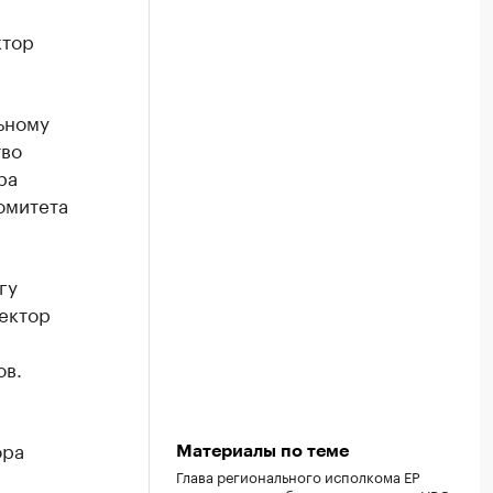
ктор
ьному
тво
ра
омитета
гу
ектор
ов.
ора
Материалы по теме
Глава регионального исполкома ЕР