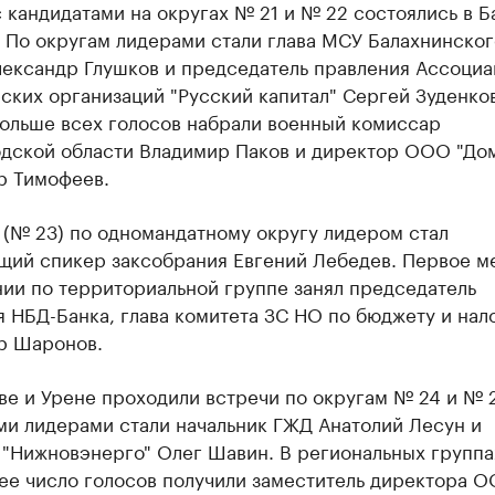
 кандидатами на округах № 21 и № 22 состоялись в Б
 По округам лидерами стали глава МСУ Балахнинског
лександр Глушков и председатель правления Ассоциа
ких организаций "Русский капитал" Сергей Зуденков
больше всех голосов набрали военный комиссар
дской области Владимир Паков и директор ООО "До
р Тимофеев.
р (№ 23) по одномандатному округу лидером стал
щий спикер заксобрания Евгений Лебедев. Первое ме
ии по территориальной группе занял председатель
 НБД-Банка, глава комитета ЗС НО по бюджету и нал
р Шаронов.
е и Урене проходили встречи по округам № 24 и № 2
и лидерами стали начальник ГЖД Анатолий Лесун и
 "Нижновэнерго" Олег Шавин. В региональных группа
ее число голосов получили заместитель директора 