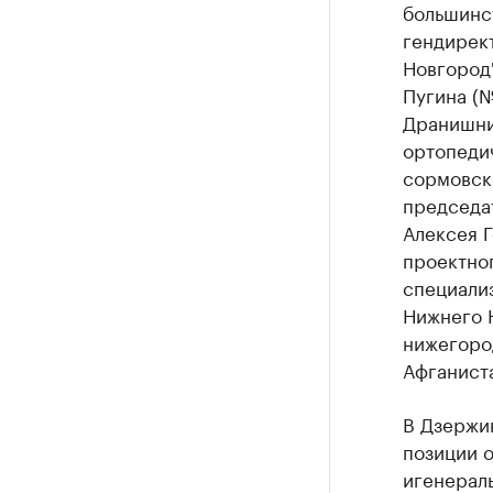
большинс
гендирек
Новгород"
Пугина (№
Дранишни
ортопеди
сормовск
председа
Алексея 
проектног
специали
Нижнего 
нижегоро
Афганист
В Дзержи
позиции о
и
генерал