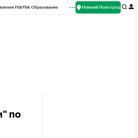
Нижний Новгород
вления РБК
РБК Образование
редитные рейтинги
Франшизы
нсы
Рынок наличной валюты
" по