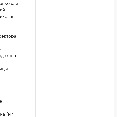
енкова и
ий
Николая
ректора
ы
одского
ницы
е
на (№