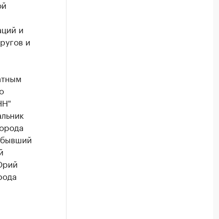
ой
аций и
ругов и
атным
о
НН"
альник
города
 бывший
й
Юрий
рода