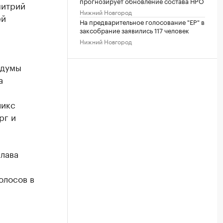
прогнозирует обновление состава НРО
митрий
Нижний Новгород
ей
На предварительное голосование "ЕР" в
заксобрание заявились 117 человек
Нижний Новгород
сдумы
а
ликс
рг и
лава
олосов в