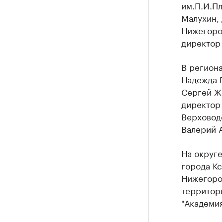
им.П.И.П
Малухин,
Нижегоро
директор
В регион
Надежда 
Сергей Ж
директор
Верховод
Валерий 
На округе
города Кс
Нижегоро
территор
"Академи