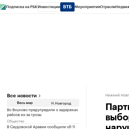
Подписка на РБК
Инвестиции
Мероприятия
Отрасли
Недви
РБК Курсы
РБК Life
Тренды
Визионеры
Национальные проекты
Горо
Газета
Спецпроекты СПб
Конференции СПб
Спецпроекты
Проверк
Нижний Нов
Все новости
Н.Новгород
Весь мир
Парт
Во Внуково предупредили о задержках
рейсов из-за грозы
выбо
Общество
В Саудовской Аравии сообщили об 11
нару