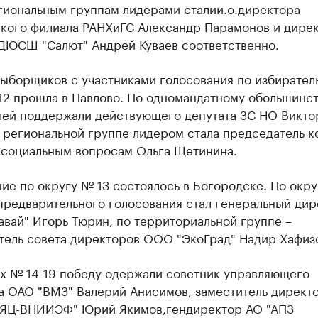
егиональным группам лидерами стали
и.о.директора
кого филиала РАНХиГС Александр Парамонов и д
ире
ДЮСШ "Салют" Андрей Куваев соответственно.
выборщиков с участниками голосования по избирател
12 прошла в Павлово. По одномандатному обольшинс
лей поддержали действующего депутата ЗС НО Викто
 региональной группе лидером стала председатель к
 социальным вопросам Ольга Щетинина.
ие по округу № 13 состоялось в Богородске. По окру
предварительного голосования стал генеральный дир
вай" Игорь Тюрин, по территориальной группе –
тель совета директоров ООО "ЭкоГрад" Надир Хафиз
ах № 14-19 победу одержали советник управляющего
а ОАО "ВМЗ" Валерий Анисимов,
заместитель директ
ЯЦ-ВНИИЭФ" Юрий Якимов,
гендиректор АО "АПЗ