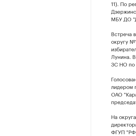
11). По р
Дзержинс
МБУ ДО "
Встреча 
округу №
избирате
Лунина. В
ЗС НО по
Голосован
лидером 
ОАО "Кара
председа
На округ
директор
ФГУП "РФ