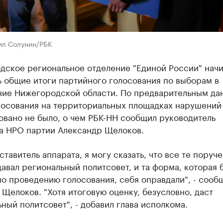
ил Солунин/РБК
дское региональное отделение "Единой России" нач
 общие итоги партийного голосования по выборам в
ние Нижегородской области. По предварительным да
лосования на территориальных площадках нарушений
овано не было, о чем РБК-НН сообщил руководитель
а НРО партии Александр Щелоков.
ставитель аппарата, я могу сказать, что все те поруче
авал региональный политсовет, и та форма, которая 
о проведению голосования, себя оправдали", - сооб
 Щелоков. "Хотя итоговую оценку, безусловно, даст
ный политсовет", - добавил глава исполкома.