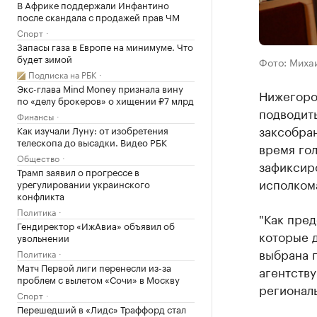
В Африке поддержали Инфантино
после скандала с продажей прав ЧМ
Спорт
Запасы газа в Европе на минимуме. Что
будет зимой
Фото: Миха
Подписка на РБК
Экс-глава Mind Money признала вину
Нижегоро
по «делу брокеров» о хищении ₽7 млрд
подводить
Финансы
заксобра
Как изучали Луну: от изобретения
телескопа до высадки. Видео РБК
время го
Общество
зафиксир
Трамп заявил о прогрессе в
исполком
урегулировании украинского
конфликта
Политика
"Как пред
Гендиректор «ИжАвиа» объявил об
которые д
увольнении
выбрана п
Политика
Матч Первой лиги перенесли из-за
агентству
проблем с вылетом «Сочи» в Москву
региональ
Спорт
Перешедший в «Лидс» Траффорд стал