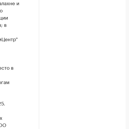
алахне и
о
ции
; в
мЦентр"
сто в
огам
5.
х
ООО