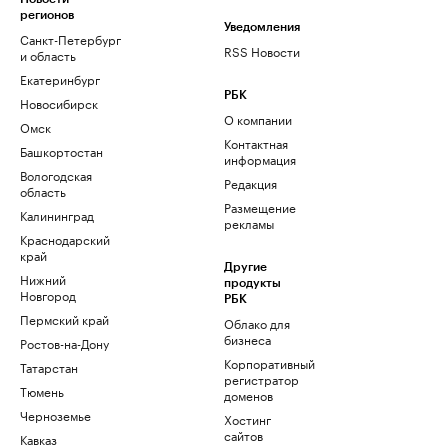
регионов
Уведомления
Санкт-Петербург
RSS Новости
и область
Екатеринбург
РБК
Новосибирск
О компании
Омск
Контактная
Башкортостан
информация
Вологодская
Редакция
область
Размещение
Калининград
рекламы
Краснодарский
край
Другие
Нижний
продукты
Новгород
РБК
Пермский край
Облако для
бизнеса
Ростов-на-Дону
Корпоративный
Татарстан
регистратор
Тюмень
доменов
Черноземье
Хостинг
сайтов
Кавказ