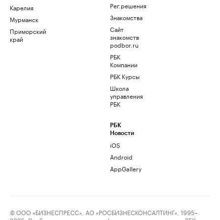
Рег.решения
Карелия
Знакомства
Мурманск
Сайт
Приморский
знакомств
край
podbor.ru
РБК
Компании
РБК Курсы
Школа
управления
РБК
РБК
Новости
iOS
Android
AppGallery
© ООО «БИЗНЕСПРЕСС», АО «РОСБИЗНЕСКОНСАЛТИНГ», 1995–
2026. Сообщения и материалы информационного агентства «РБК»