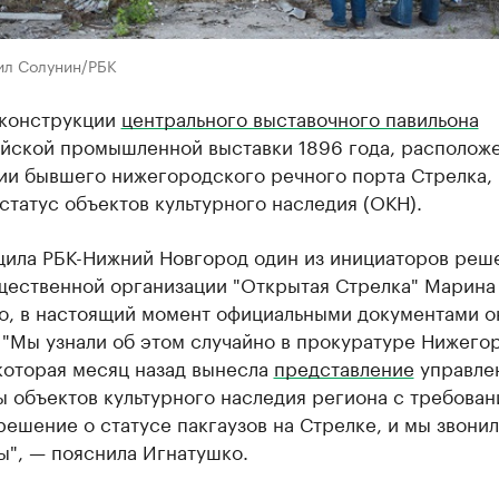
ил Солунин/РБК
конструкции
центрального выставочного павильона
йской промышленной выставки 1896 года, располож
ии бывшего нижегородского речного порта Стрелка,
статус объектов культурного наследия (ОКН).
щила РБК-Нижний Новгород один из инициаторов реш
щественной организации "Открытая Стрелка" Марина
о, в настоящий момент официальными документами о
 "Мы узнали об этом случайно в прокуратуре Нижего
которая месяц назад вынесла
представление
управле
 объектов культурного наследия региона с требова
решение о статусе пакгаузов на Стрелке, и мы звонил
ы", — пояснила Игнатушко.