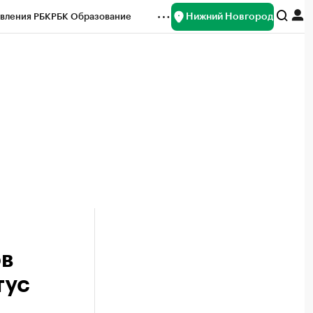
Нижний Новгород
вления РБК
РБК Образование
редитные рейтинги
Франшизы
нсы
Рынок наличной валюты
ов
тус