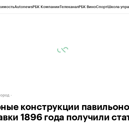
жимость
Autonews
РБК Компании
Телеканал
РБК Вино
Спорт
Школа упра
д
Стиль
Крипто
РБК Бизнес-среда
Дискуссионный клуб
Исследования
К
а контрагентов
Политика
Экономика
Бизнес
Технологии и медиа
Фина
город
ные конструкции павильон
авки 1896 года получили ста