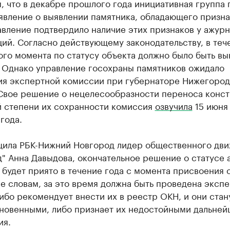
 что в декабре прошлого года инициативная группа 
аявление о выявлении памятника, обладающего призн
авление подтвердило наличие этих признаков у ажур
ий. Согласно действующему законодательству, в теч
ого момента по статусу объекта должно было быть в
 Однако управление госохраны памятников ожидало
ия экспертной комиссии при губернаторе Нижегоро
 Свое решение о нецелесообразности переноса конс
й степени их сохранности комиссия
озвучила
15 июня
года.
щила РБК-Нижний Новгород лидер общественного дв
д" Анна Давыдова, окончательное решение о статусе
будет приято в течение года с момента присвоения 
е словам, за это время должна быть проведена экспе
ибо рекомендует внести их в реестр ОКН, и они стан
новенными, либо признает их недостойными дальней
ия.