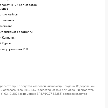
рпоративный регистратор
менов
стинг сайтов
г.решения
акомства
йт знакомств podbor.ru
К Компании
К Курсы
ола управления РБК
регистрации средства массовой информации выдано Федеральной
и сетевого издания «РБК» (свидетельство о регистрации средства
ор) 03.12.2021 за номером ЭЛ №ФС77-82385) сопровождаются