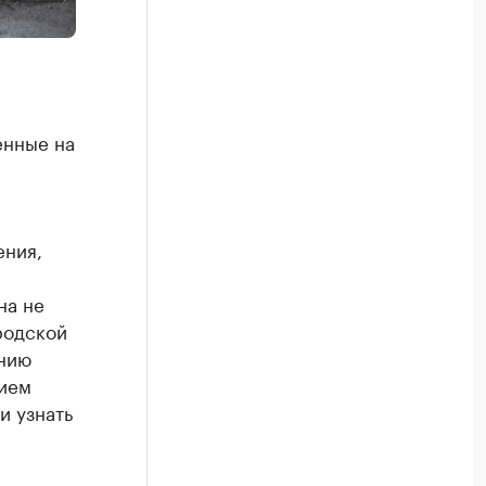
енные на
ения,
на не
родской
нию
нием
и узнать