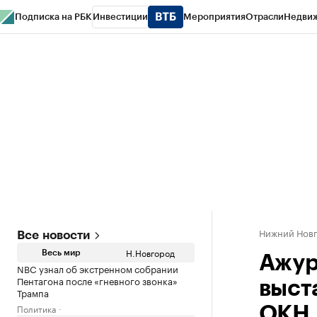
Подписка на РБК
Инвестиции
Мероприятия
Отрасли
Недви
РБК Курсы
РБК Life
Тренды
Визионеры
Национальные проекты
Горо
Газета
Спецпроекты СПб
Конференции СПб
Спецпроекты
Проверк
Нижний Нов
Все новости
Н.Новгород
Весь мир
Ажур
NBC узнал об экстренном собрании
Пентагона после «гневного звонка»
выст
Трампа
Политика
ОКН