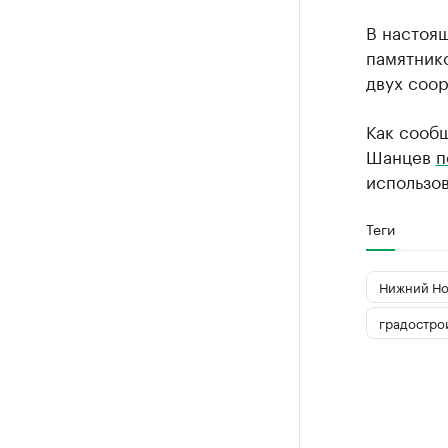
В настоя
памятник
двух соо
Как сооб
Шанцев
п
использов
Теги
Нижний Но
градостро