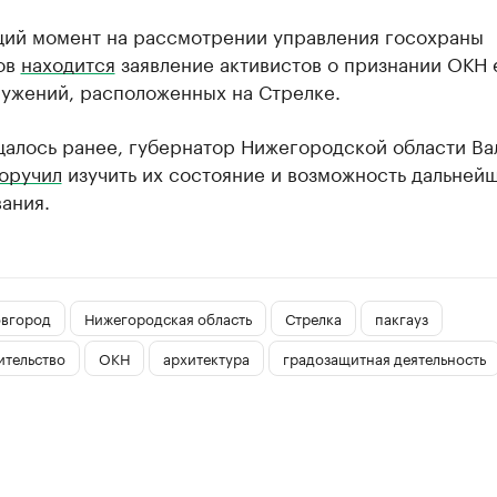
щий момент на рассмотрении управления госохраны
ов
находится
заявление активистов о признании ОКН
ружений, расположенных на Стрелке.
щалось ранее, губернатор Нижегородской области Ва
оручил
изучить их состояние и возможность дальней
ания.
вгород
Нижегородская область
Стрелка
пакгауз
ительство
ОКН
архитектура
градозащитная деятельность