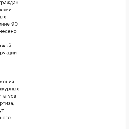
граждан
аками
ных
ение 90
ынесено
дской
трукций
ижения
 ажурных
статуса
ртиза,
ут
шего