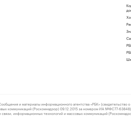
Ко
до
Хо
Ре
Зн
Са
РБ
РБ
Шк
ения и материалы информационного агентства «РБК» (свидетельство о 
овых коммуникаций (Роскомнадзор) 09.12.2015 за номером ИА №ФС77-63848) 
 связи, информационных технологий и массовых коммуникаций (Роскомнадз