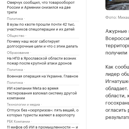
Оверчук сообщил, что товарооборот
России и Армении снизился на две
трети
Фото: Миха
Политика
В вузы по квоте прошли почти 42 тыс.
участников спецоперации и их детей
Ажурные 
Общество
Всеросси
Почему наш мозг саботирует
территор
долгосрочные цели и что с этим делать
получили 
Образование
На НПЗ в Ярославской области возник
пожар после крупной атаки дронов
Как сооб
Политика
лидер об
Военная операция на Украине. Главное
Игнатушк
Политика
обладает.
ИИ компании Meta во время
тестирования взломал систему другой
области, 
компании
госохраны
Технологии и медиа
огласить 
Отпуск без «сюрпризов»: пять вещей, о
которых туристы жалеют в аэропорту
результат
РБК Компании
11 мифов об ИИ в промышленности — и