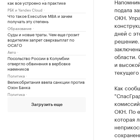
Напомним,
как все устроено на практике
подала з
РБК и Yandex Cloud
Что такое Executive MBA и зачем
ОКН. Упр
получать эту степень
конструкц
Образование
дней с эт
Суды и новые траты. Чем еще грозит
водителям запрет сверхвыплат по
решение.
ОСАГО
заключен
Авто
области.
Посольство России в Колумбии
и высоко
отвергло обвинения в вербовке
наемников
текущего 
Политика
Великобритания ввела санкции против
Как сооб
Озон Банка
Политика
"СпасГра
комиссий 
Загрузить еще
ОКН. По е
которая л
неприкос
сохранен