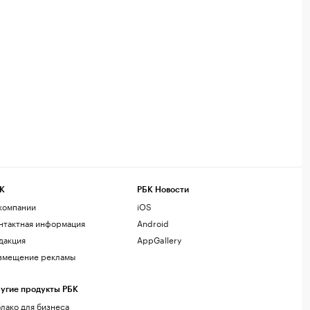
К
РБК Новости
компании
iOS
нтактная информация
Android
дакция
AppGallery
змещение рекламы
угие продукты РБК
лако для бизнеса