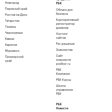
Новгород
РБК
Пермский край
Облако для
бизнеса
Ростов-на-Дону
Корпоративный
Татарстан
регистратор
Тюмень
доменов
Черноземье
Хостинг
сайтов
Кавказ
Рег.решения
Карелия
Знакомства
Мурманск
Сайт
Приморский
знакомств
край
podbor.ru
РБК
Компании
РБК Курсы
Школа
управления
РБК
РБК
Новости