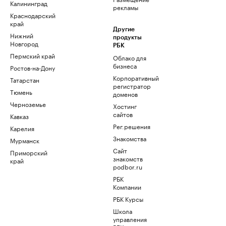
Калининград
рекламы
Краснодарский
край
Другие
Нижний
продукты
Новгород
РБК
Пермский край
Облако для
бизнеса
Ростов-на-Дону
Корпоративный
Татарстан
регистратор
Тюмень
доменов
Черноземье
Хостинг
сайтов
Кавказ
Рег.решения
Карелия
Знакомства
Мурманск
Сайт
Приморский
знакомств
край
podbor.ru
РБК
Компании
РБК Курсы
Школа
управления