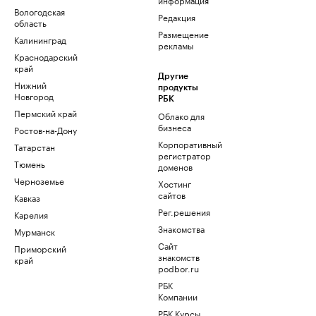
Вологодская
Редакция
область
Размещение
Калининград
рекламы
Краснодарский
край
Другие
Нижний
продукты
Новгород
РБК
Пермский край
Облако для
бизнеса
Ростов-на-Дону
Корпоративный
Татарстан
регистратор
Тюмень
доменов
Черноземье
Хостинг
сайтов
Кавказ
Рег.решения
Карелия
Знакомства
Мурманск
Сайт
Приморский
знакомств
край
podbor.ru
РБК
Компании
РБК Курсы