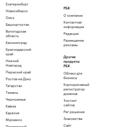
Екатеринбург
РБК
Новосибирск
О компании
Омск
Контактная
Башкортостан
информация
Вологодская
Редакция
область
Размещение
Калининград
рекламы
Краснодарский
край
Другие
Нижний
продукты
Новгород
РБК
Пермский край
Облако для
бизнеса
Ростов-на-Дону
Корпоративный
Татарстан
регистратор
Тюмень
доменов
Черноземье
Хостинг
сайтов
Кавказ
Рег.решения
Карелия
Знакомства
Мурманск
Сайт
Приморский