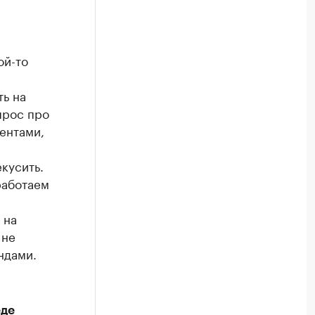
я
ой-то
ть на
прос про
ментами,
кусить.
работаем
 на
 не
ндами.
еде