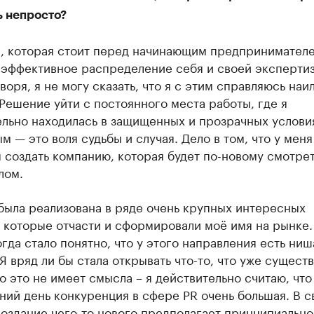
ь непросто?
, которая стоит перед начинающим предпринимателе
 эффективное распределение себя и своей экспертиз
воря, я не могу сказать, что я с этим справляюсь на
Решение уйти с постоянного места работы, где я
ельно находилась в защищенных и прозрачных услови
м — это воля судьбы и случая. Дело в том, что у меня
 создать компанию, которая будет по-новому смотрет
лом.
была реализована в ряде очень крупных интересных
 которые отчасти и сформировали моё имя на рынке.
гда стало понятно, что у этого направления есть ниш
Я вряд ли бы стала открывать что-то, что уже существ
о это не имеет смысла – я действительно считаю, что
ий день конкуренция в сфере PR очень большая. В 
оздание чего-то нового предполагает принципиально