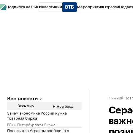
Подписка на РБК
Инвестиции
Мероприятия
Отрасли
Недви
РБК Курсы
РБК Life
Тренды
Визионеры
Национальные проекты
Горо
Газета
Спецпроекты СПб
Конференции СПб
Спецпроекты
Проверк
Нижний Нов
Все новости
Н.Новгород
Весь мир
Cера
Зачем экономике России нужна
товарная биржа
важн
РБК и Петербургская Биржа
Посольство Украины сообщило о
пози