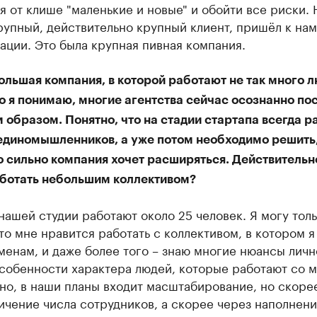
я от клише "маленькие и новые" и обойти все риски.
упный, действительно крупный клиент, пришёл к нам
ции. Это была крупная пивная компания.
ольшая компания, в которой работают не так много л
о я понимаю, многие агентства сейчас осознанно по
образом. Понятно, что на стадии стартапа всегда р
единомышленников, а уже потом необходимо решить
о сильно компания хочет расширяться. Действительн
ботать небольшим коллективом?
нашей студии работают около 25 человек. Я могу тол
что мне нравится работать с коллективом, в котором я
менам, и даже более того – знаю многие нюансы личн
собенности характера людей, которые работают со м
но, в наши планы входит масштабирование, но скорее
ичение числа сотрудников, а скорее через наполнен