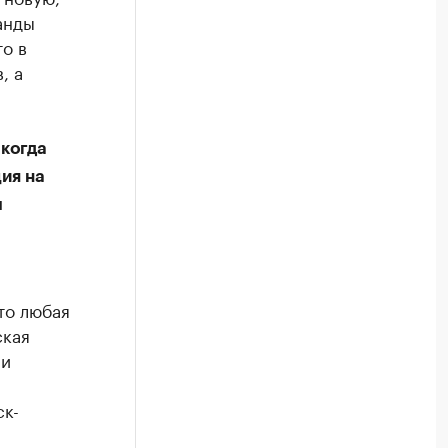
анды
то в
, а
 когда
ия на
ы
что любая
ская
ли
ск-