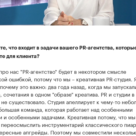
е, что входит в задачи вашего PR-агентства, которы
те для клиента?
про нас "PR-агентство" будет в некотором смысле
ой ошибкой, потому что мы – креативная PR-студия. 
почему это важно: два года назад, когда мы запускал
 сочетания в одном "образе" креатива. PR и студии в
не существовало. Студия апеллирует к чему-то небо
большая команда, которая работает над особенными
 и особенными задачами. Креативная потому, что мы
 переосмыслить инструментарий классического пиар
тересные апгрейды. Поэтому мы совместили нескольк