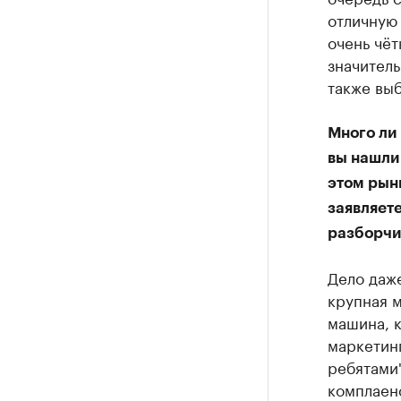
отличную 
очень чёт
значитель
также выб
Много ли 
вы нашли 
этом рынк
заявляете
разборчив
Дело даже
крупная 
машина, 
маркетин
ребятами"
комплаенс