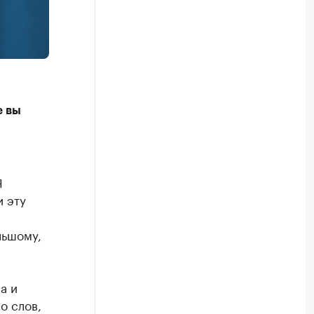
е вы
Я
и эту
льшому,
а и
о слов,