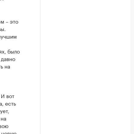
м – это
ы.
илучшим
ях, было
 давно
ь на
 И вот
а, есть
ует,
 на
свою
 новую,