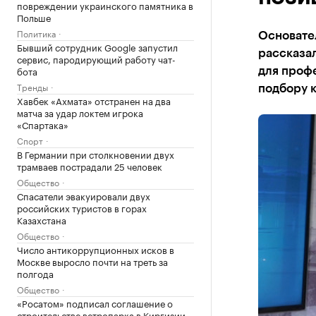
повреждении украинского памятника в
Польше
Политика
Основате
Бывший сотрудник Google запустил
рассказа
сервис, пародирующий работу чат-
бота
для профе
Тренды
подбору 
Хавбек «Ахмата» отстранен на два
матча за удар локтем игрока
«Спартака»
Спорт
В Германии при столкновении двух
трамваев пострадали 25 человек
Общество
Спасатели эвакуировали двух
российских туристов в горах
Казахстана
Общество
Число антикоррупционных исков в
Москве выросло почти на треть за
полгода
Общество
«Росатом» подписал соглашение о
строительстве ветропарка в Киргизии