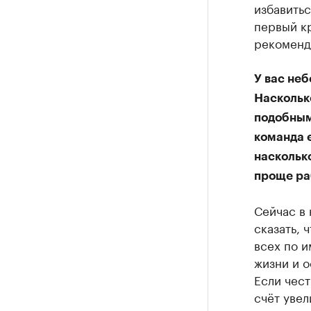
избавитьс
первый кр
рекоменда
У вас неб
Наскольк
подобным 
команда 
наскольк
проще ра
Сейчас в 
сказать, 
всех по и
жизни и о
Если чест
счёт увел