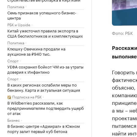
Политика
Семь признаков успешного бизнес-
центра
РБК и Upside
Китай ужесточил правила экспорта в
Фото: РБК
США беспилотников и комплектующих
Политика
Клюшку Овечкина продали на
Расскажит
аукционе за ₽940 тыс.
выполняе
Спорт
УЕФА сохранил бойкот ЧМ из-за утраты
Говорить 
доверия к Инфантино
фактическ
Спорт
В каких регионах ослабили меры по
объясню, 
бензину. Карта и актуальная ситуация
компанию,
Подписка на РБК
принципе 
В Wildberries рассказали, как
предпринимателям подтвердить ущерб
а мы – не
от атак
проектами
Бизнес
пытаемся
В бизнес-центре «Адмирал» в Южном
порту залит первый куб бетона
найти ин