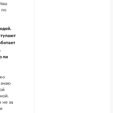
 Наш
 по
юдей.
ступают
аботает
,
о ли
ько
 знаю
ой
ной.
 не за
ие