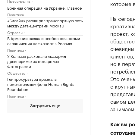
Пресс-релиз
которые в
Военная операция на Украине. Главное
Политика
На сегод
«Билайн» расширил транспортную сеть
креативна
между дата-центрами Москвы
Отрасли
проект, 
В Армении назвали необоснованными
обществен
ограничения на экспорт в Россию
очевидный
Политика
клиентов,
У Колизея раскопали «казармы
древнеримских пожарных».
но в пер
Фотографии
потреблен
Общество
Это очен
Генпрокуратура признала
нежелательным фонд Human Rights
с крупны
Foundation
представи
Политика
самом де
Загрузить еще
занимаем
Как вы р
сотрудни