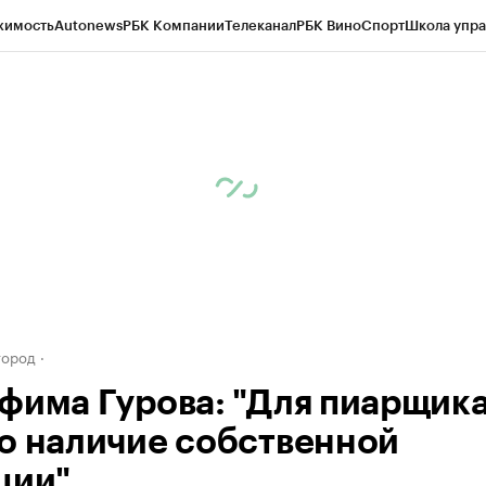
жимость
Autonews
РБК Компании
Телеканал
РБК Вино
Спорт
Школа упра
д
Стиль
Крипто
РБК Бизнес-среда
Дискуссионный клуб
Исследования
К
а контрагентов
Политика
Экономика
Бизнес
Технологии и медиа
Фина
город
фима Гурова: "Для пиарщик
о наличие собственной
ции"