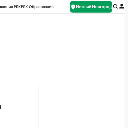
Нижний Новгород
вления РБК
РБК Образование
редитные рейтинги
Франшизы
нсы
Рынок наличной валюты
а