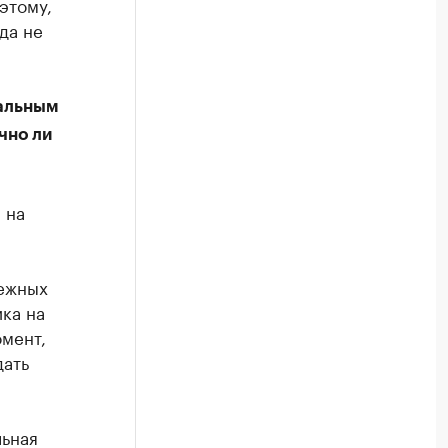
этому,
да не
нальным
чно ли
 на
межных
ка на
омент,
дать
льная