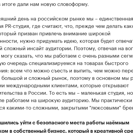
 итоге дали нам новую словоформу.
няшний день на российском рынке мы – единственна
я PR-студия, где считают, что, прежде чем делать как
который призван привлечь внимание широкой
ности, нужно придумать идею, которая будет отвеча
 сложный инсайт аудитории. Поэтому, отвечая на во
 могу сказать, что мы работаем с очень разными сег
вую очередь специализируемся на товарах быстрого
ия: всем что можно съесть и выпить, чем можно пере
ь большой и сложный рынок, поэтому в основном мы 
ми международными клиентами, которые открывают
тельства в России. То есть мы – маленькая студия, но
ле работаем на широкую аудиторию. Мы практически
ся какими-то сложными, закрытыми "люксовыми" бре
ешились уйти с безопасного места работы наёмным
ком в собственный бизнес, который в креативной ср