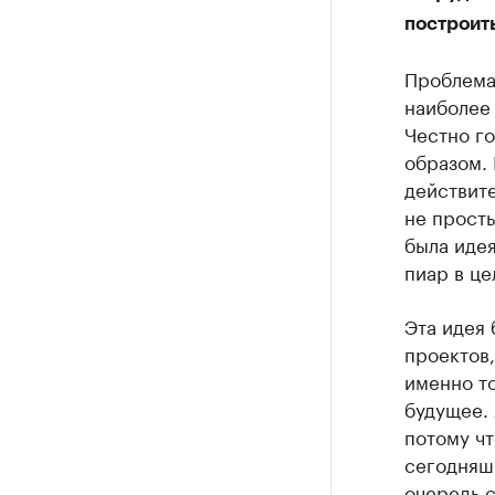
построит
Проблема
наиболее
Честно го
образом. 
действит
не просты
была идея
пиар в це
Эта идея 
проектов,
именно то
будущее. 
потому чт
сегодняшн
очередь с