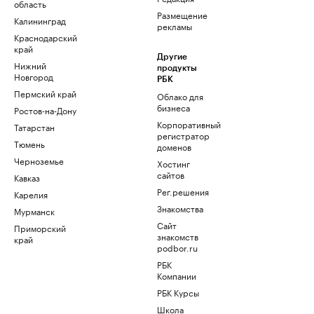
область
Размещение
Калининград
рекламы
Краснодарский
край
Другие
Нижний
продукты
Новгород
РБК
Пермский край
Облако для
бизнеса
Ростов-на-Дону
Корпоративный
Татарстан
регистратор
Тюмень
доменов
Черноземье
Хостинг
сайтов
Кавказ
Рег.решения
Карелия
Знакомства
Мурманск
Сайт
Приморский
знакомств
край
podbor.ru
РБК
Компании
РБК Курсы
Школа