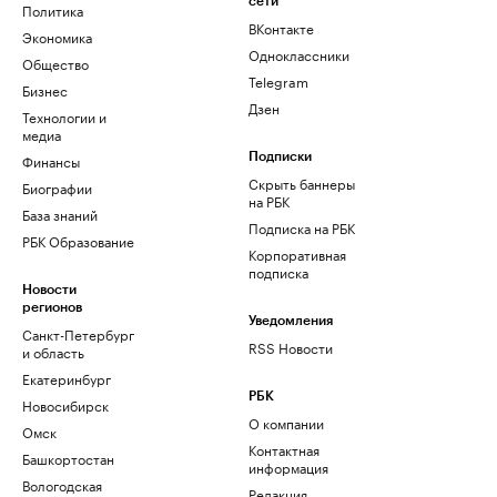
сети
Политика
ВКонтакте
Экономика
Одноклассники
Общество
Telegram
Бизнес
Дзен
Технологии и
медиа
Финансы
Подписки
Скрыть баннеры
Биографии
на РБК
База знаний
Подписка на РБК
РБК Образование
Корпоративная
подписка
Новости
регионов
Уведомления
Санкт-Петербург
RSS Новости
и область
Екатеринбург
РБК
Новосибирск
О компании
Омск
Контактная
Башкортостан
информация
Вологодская
Редакция