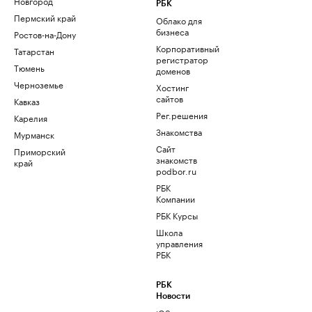
Новгород
РБК
Пермский край
Облако для
бизнеса
Ростов-на-Дону
Корпоративный
Татарстан
регистратор
Тюмень
доменов
Черноземье
Хостинг
сайтов
Кавказ
Рег.решения
Карелия
Знакомства
Мурманск
Сайт
Приморский
знакомств
край
podbor.ru
РБК
Компании
РБК Курсы
Школа
управления
РБК
РБК
Новости