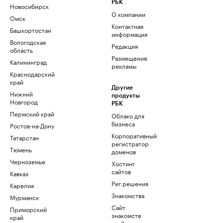
РБК
Новосибирск
О компании
Омск
Контактная
Башкортостан
информация
Вологодская
Редакция
область
Размещение
Калининград
рекламы
Краснодарский
край
Другие
Нижний
продукты
Новгород
РБК
Пермский край
Облако для
бизнеса
Ростов-на-Дону
Корпоративный
Татарстан
регистратор
Тюмень
доменов
Черноземье
Хостинг
сайтов
Кавказ
Рег.решения
Карелия
Знакомства
Мурманск
Сайт
Приморский
знакомств
край
podbor.ru