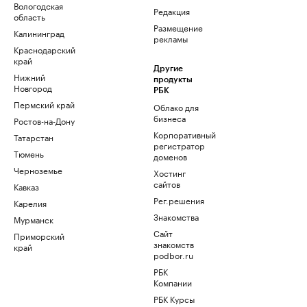
Вологодская
Редакция
область
Размещение
Калининград
рекламы
Краснодарский
край
Другие
Нижний
продукты
Новгород
РБК
Пермский край
Облако для
бизнеса
Ростов-на-Дону
Корпоративный
Татарстан
регистратор
Тюмень
доменов
Черноземье
Хостинг
сайтов
Кавказ
Рег.решения
Карелия
Знакомства
Мурманск
Сайт
Приморский
знакомств
край
podbor.ru
РБК
Компании
РБК Курсы