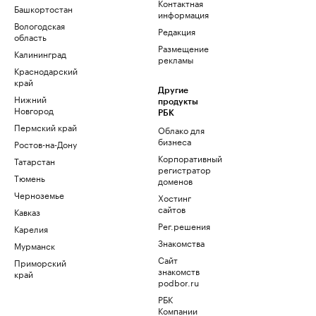
Контактная
Башкортостан
информация
Вологодская
Редакция
область
Размещение
Калининград
рекламы
Краснодарский
край
Другие
Нижний
продукты
Новгород
РБК
Пермский край
Облако для
бизнеса
Ростов-на-Дону
Корпоративный
Татарстан
регистратор
Тюмень
доменов
Черноземье
Хостинг
сайтов
Кавказ
Рег.решения
Карелия
Знакомства
Мурманск
Сайт
Приморский
знакомств
край
podbor.ru
РБК
Компании