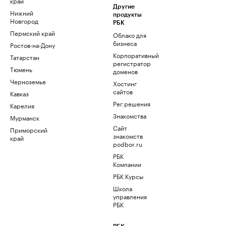
край
Другие
Нижний
продукты
Новгород
РБК
Пермский край
Облако для
бизнеса
Ростов-на-Дону
Корпоративный
Татарстан
регистратор
Тюмень
доменов
Черноземье
Хостинг
сайтов
Кавказ
Рег.решения
Карелия
Знакомства
Мурманск
Сайт
Приморский
знакомств
край
podbor.ru
РБК
Компании
РБК Курсы
Школа
управления
РБК