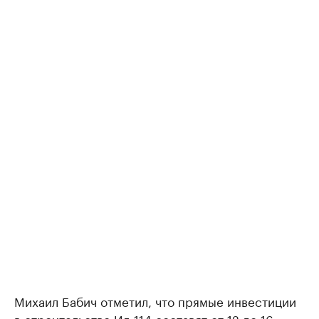
Михаил Бабич отметил, что прямые инвестиции
в строительство Ил-114 составят от 12 до 16