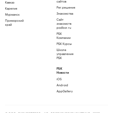
сайтов
Кавказ
Рег.решения
Карелия
Знакомства
Мурманск
Сайт
Приморский
знакомств
край
podbor.ru
РБК
Компании
РБК Курсы
Школа
управления
РБК
РБК
Новости
iOS
Android
AppGallery