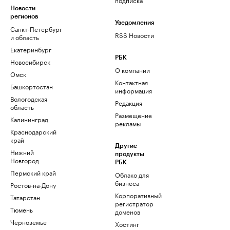
Новости
регионов
Уведомления
Санкт-Петербург
RSS Новости
и область
Екатеринбург
РБК
Новосибирск
О компании
Омск
Контактная
Башкортостан
информация
Вологодская
Редакция
область
Размещение
Калининград
рекламы
Краснодарский
край
Другие
Нижний
продукты
Новгород
РБК
Пермский край
Облако для
бизнеса
Ростов-на-Дону
Корпоративный
Татарстан
регистратор
Тюмень
доменов
Черноземье
Хостинг