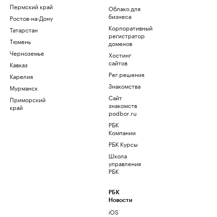
Пермский край
Облако для
бизнеса
Ростов-на-Дону
Корпоративный
Татарстан
регистратор
Тюмень
доменов
Черноземье
Хостинг
сайтов
Кавказ
Рег.решения
Карелия
Знакомства
Мурманск
Сайт
Приморский
знакомств
край
podbor.ru
РБК
Компании
РБК Курсы
Школа
управления
РБК
РБК
Новости
iOS