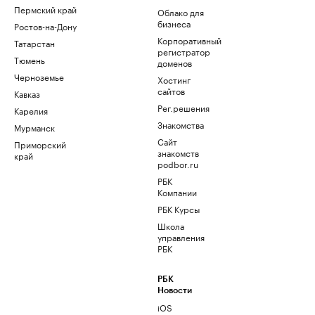
Пермский край
Облако для
бизнеса
Ростов-на-Дону
Корпоративный
Татарстан
регистратор
Тюмень
доменов
Черноземье
Хостинг
сайтов
Кавказ
Рег.решения
Карелия
Знакомства
Мурманск
Сайт
Приморский
знакомств
край
podbor.ru
РБК
Компании
РБК Курсы
Школа
управления
РБК
РБК
Новости
iOS