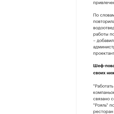
привлечен
По словам
повторил
водоотве
работы по
– добавил
админист
проектант
Шеф-пова
своих ни
"Работать
компаньон
связано с
"Рояль" п
ресторан