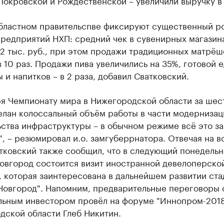
окровской и Рождественской – увеличили выручку в 
областном правительсnве фиксируют существенный р
предприятий НХП: средний чек в сувенирных магазин
2 тыс. руб., при этом продажи традиционных матрёш
 10 раз. Продажи пива увеличились на 35%, готовой е
 и напитков – в 2 раза, добавил Сватковский.
ря Чемпионату мира в Нижегородской области за шест
елан колоссальный объём работы в части модернизац
ства инфраструктуры – в обычном режиме всё это за
", – резюмировал и.о. замгуберрнатора. Отвечая на 
тковский также сообщил, что в следующий понедельн
овгород состоится визит иностранной девелоперско
 которая заинтересована в дальнейшем развитии ста
Новгород". Напомним, предварительные переговоры 
льным инвестором провёл на форуме "Иннопром-2018
дской области Глеб Никитин.