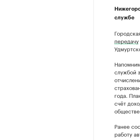
Нижегоро
службе
Городска
передачу
Удмуртск
Напомним
службой з
отчислен
страхован
года. Пла
счёт дохо
обществе
Ранее соо
работу ав