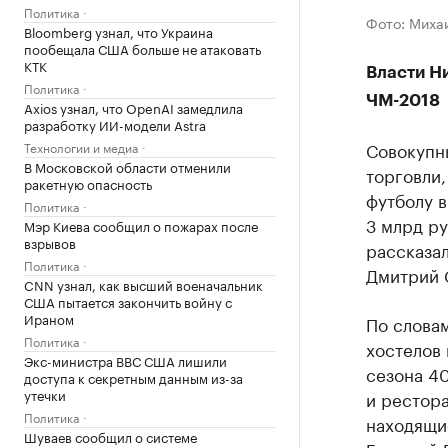
Политика
Фото: Миха
Bloomberg узнал, что Украина
пообещала США больше не атаковать
КТК
Власти Н
Политика
ЧМ-2018
Axios узнал, что OpenAI замедлила
разработку ИИ-модели Astra
Совокупн
Технологии и медиа
В Московской области отменили
торговли,
ракетную опасность
футболу 
Политика
3 млрд р
Мэр Киева сообщил о пожарах после
взрывов
рассказал
Политика
Дмитрий 
CNN узнал, как высший военачальник
США пытается закончить войну с
Ираном
По словам
Политика
хостелов 
Экс-министра ВВС США лишили
сезона 40
доступа к секретным данным из-за
утечки
и рестора
Политика
находящи
Шуваев сообщил о системе