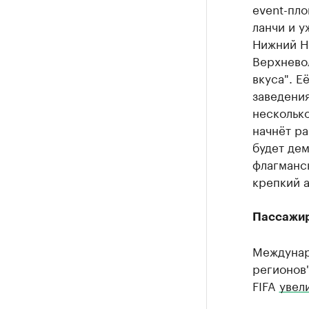
event-пло
ланчи и у
Нижний Но
Верхнево
вкуса". Е
заведения
несколько
начнёт ра
будет дем
флагманск
крепкий а
Пассажир
Междунар
регионов"
FIFA
увел