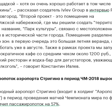
щадкой – хотя он очень хорошо работает в том числе
жины", –​ рассказал создатель Ivlev Group в
интервью
Р
вгород. "Второй проект - это помещение на
лжской набережной, где мы решили создать "террит
ё название, "Парк культуры", связано с местоположен
 в исторической части города. Помещение разделен
 зон: в первую очередь это большая летняя веранда,
ботать уже в августе. Также в рамках проекта мы зап
ократичное кафе со средним чеком около 1200 руб.,
ий ресторан и водка-бар для дегустаторов, уважаю
лкоголь", –​ ​говорит Константин Ивлев.
опоток аэропорта Стригино в период ЧМ-2018 выро
одный аэропорт Стригино (входит в холдинг "Аэроп
) в период проведения матчей Чемпионата мира по 
ичил пассажиропоток на 57%
.