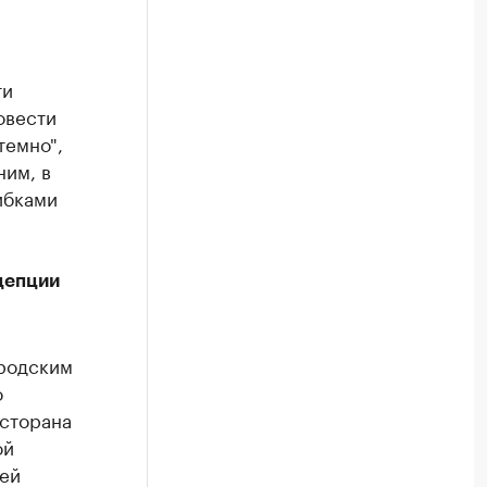
ти
овести
темно",
ним, в
ибками
цепции
ородским
о
есторана
ой
ей