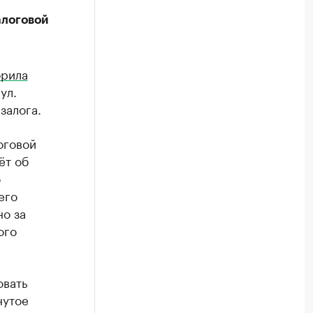
алоговой
рила
ул.
залога.
оговой
ёт об
о
его
но за
ого
овать
нутое