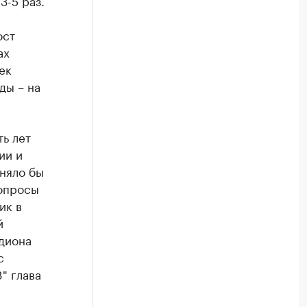
3-5 раз.
ост
ах
ек
ды – на
ь лет
ии и
няло бы
вопросы
ик в
й
диона
с
" глава