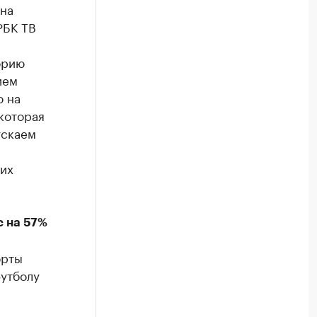
 на
БК ТВ
орию
ием
о на
 которая
ускаем
щих
с на 57%
орты
футболу