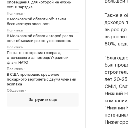
Большой П
оповещения, для которой не нужны
сеть и зарядка
Политика
Также в 
В Московской области объявили
доходов 
беспилотную опасность
вырос до 
Политика
выросли в
В Московской области второй раз за
ночь объявили ракетную опасность
80%, воды
Политика
Пентагон отстранил генерала,
"​Благода
отвечавшего за помощь Украине и
фланг НАТО
был прод
Политика
строитель
В США произошло крушение
лет 20-25
пожарного вертолета с двумя членами
экипажа
СМИ, Сва
Общество
Нижний Н
компании,
Загрузить еще
"Нижний 
потенциа
Нижегоро