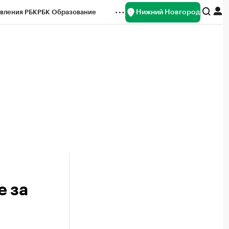
Нижний Новгород
вления РБК
РБК Образование
редитные рейтинги
Франшизы
нсы
Рынок наличной валюты
е за