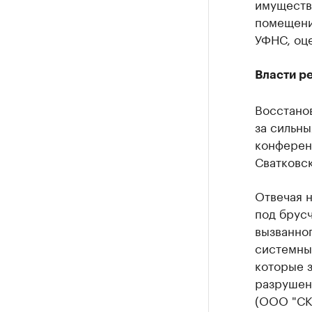
имущество
помещени
УФНС, оце
Власти р
Восстано
за сильны
конферен
Сватковск
Отвечая н
под брусч
вызванног
системный
которые з
разрушен
(ООО "СК 