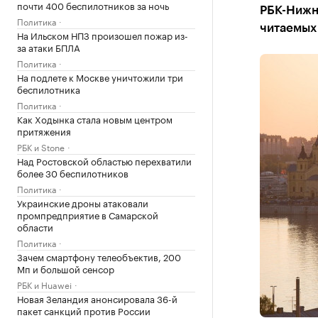
почти 400 беспилотников за ночь
РБК-Нижн
Политика
читаемых 
На Ильском НПЗ произошел пожар из-
за атаки БПЛА
Политика
На подлете к Москве уничтожили три
беспилотника
Политика
Как Ходынка стала новым центром
притяжения
РБК и Stone
Над Ростовской областью перехватили
более 30 беспилотников
Политика
Украинские дроны атаковали
промпредприятие в Самарской
области
Политика
Зачем смартфону телеобъектив, 200
Мп и большой сенсор
РБК и Huawei
Новая Зеландия анонсировала 36-й
пакет санкций против России