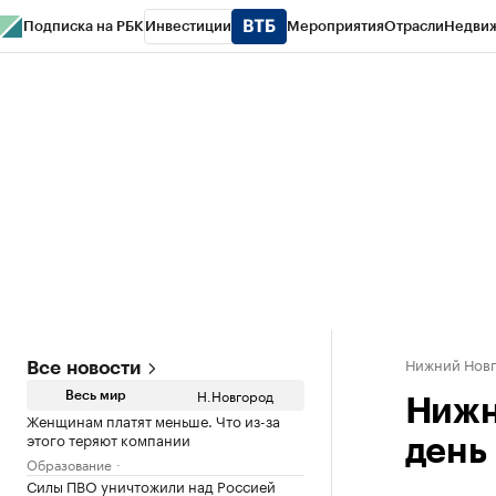
Подписка на РБК
Инвестиции
Мероприятия
Отрасли
Недви
РБК Курсы
РБК Life
Тренды
Визионеры
Национальные проекты
Горо
Газета
Спецпроекты СПб
Конференции СПб
Спецпроекты
Проверк
Нижний Нов
Все новости
Н.Новгород
Весь мир
Нижн
Женщинам платят меньше. Что из-за
этого теряют компании
день
Образование
Силы ПВО уничтожили над Россией