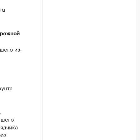
ым
ережной
шего из-
рунта
,
йшего
рядчика
без