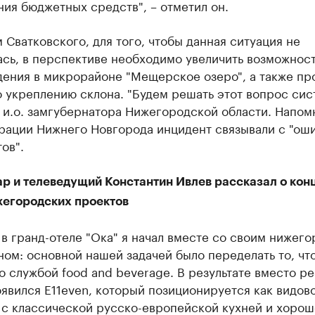
ия бюджетных средств", – отметил он.
 Сватковского, для того, чтобы данная ситуация не
ась, в перспективе необходимо увеличить возможнос
дения в микрорайоне "Мещерское озеро", а также пр
 укреплению склона. "Будем решать этот вопрос сис
 и.о. замгубернатора Нижегородской области. Напом
рации Нижнего Новгорода инцидент связывали с "ош
ов".
р и телеведущий Константин Ивлев рассказал о кон
жегородских проектов
 в гранд-отеле "Ока" я начал вместе со своим нижег
ом: основной нашей задачей было переделать то, чт
о службой food and beverage. В результате вместо р
оявился E11even, который позиционируется как видов
 с классической русско-европейской кухней и хорош