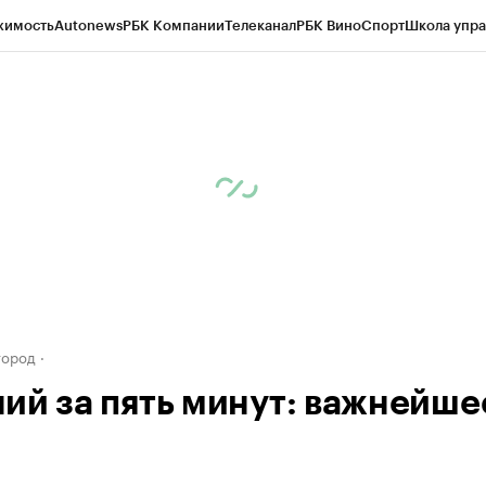
жимость
Autonews
РБК Компании
Телеканал
РБК Вино
Спорт
Школа упра
д
Стиль
Крипто
РБК Бизнес-среда
Дискуссионный клуб
Исследования
К
а контрагентов
Политика
Экономика
Бизнес
Технологии и медиа
Фина
город
ий за пять минут: важнейше