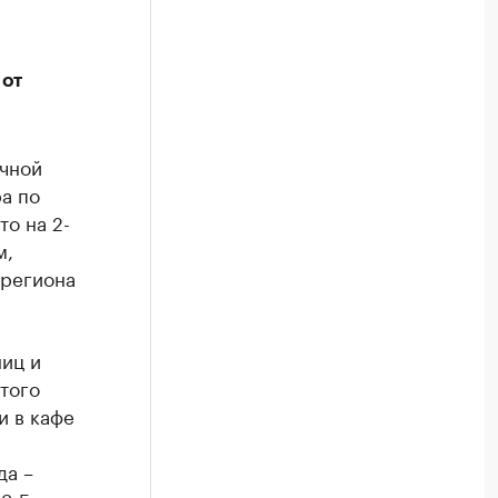
 от
чной
а по
что на 2-
м,
 региона
иц и
того
и в кафе
да –