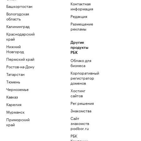
Контактная
Башкортостан
информация
Вологодская
Редакция
область
Размещение
Калининград
рекламы
Краснодарский
край
Другие
Нижний
продукты
Новгород
РБК
Пермский край
Облако для
бизнеса
Ростов-на-Дону
Корпоративный
Татарстан
регистратор
Тюмень
доменов
Черноземье
Хостинг
сайтов
Кавказ
Рег.решения
Карелия
Знакомства
Мурманск
Сайт
Приморский
знакомств
край
podbor.ru
РБК
Компании