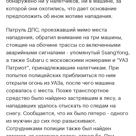
обнаружено ни у налетчиков, ни в машине, за
которой они охотились, что дает основание
предположить об ином мотиве нападения.
Патруль ДПС, проезжавший мимо места
нападения, обратил внимание на три машины,
стоящие на обочине трассы со включенными
аварийными сигналами - упомянутый SsangYong,
а также Subaru с московскими номерами и "УАЗ
Патриот", принадлежавшие налетчикам. При
попытке полицейских приблизиться по ним
открыли огонь из УАЗа, после чего машина
сорвалась с места. Позже транспортное
средство было найдено застрявшим в лесу, а
нападавших удалось отыскать по следам на
снегу. Сообщается, что их было пятеро - одного
из мужчин до сих пор разыскивают.
Сотрудниками полиции также был найден
автомат, из которого велась стрельба. При