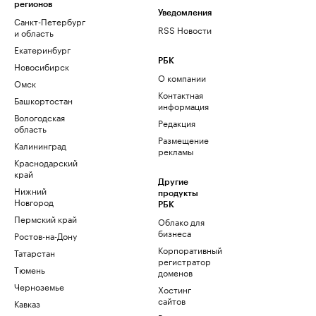
регионов
Уведомления
Санкт-Петербург
RSS Новости
и область
Екатеринбург
РБК
Новосибирск
О компании
Омск
Контактная
Башкортостан
информация
Вологодская
Редакция
область
Размещение
Калининград
рекламы
Краснодарский
край
Другие
Нижний
продукты
Новгород
РБК
Пермский край
Облако для
бизнеса
Ростов-на-Дону
Корпоративный
Татарстан
регистратор
Тюмень
доменов
Черноземье
Хостинг
сайтов
Кавказ