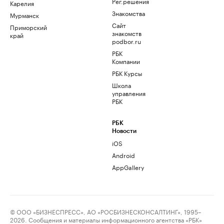
Рег.решения
Карелия
Знакомства
Мурманск
Сайт
Приморский
знакомств
край
podbor.ru
РБК
Компании
РБК Курсы
Школа
управления
РБК
РБК
Новости
iOS
Android
AppGallery
© ООО «БИЗНЕСПРЕСС», АО «РОСБИЗНЕСКОНСАЛТИНГ», 1995–
2026. Сообщения и материалы информационного агентства «РБК»