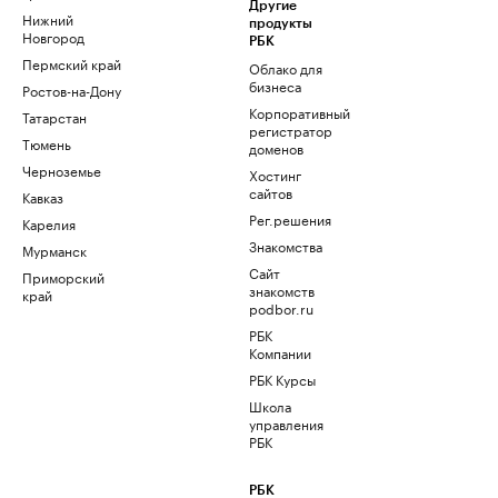
Другие
Нижний
продукты
Новгород
РБК
Пермский край
Облако для
бизнеса
Ростов-на-Дону
Корпоративный
Татарстан
регистратор
Тюмень
доменов
Черноземье
Хостинг
сайтов
Кавказ
Рег.решения
Карелия
Знакомства
Мурманск
Сайт
Приморский
знакомств
край
podbor.ru
РБК
Компании
РБК Курсы
Школа
управления
РБК
РБК