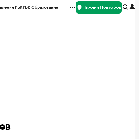
Нижний Новгород
вления РБК
РБК Образование
редитные рейтинги
Франшизы
нсы
Рынок наличной валюты
ев