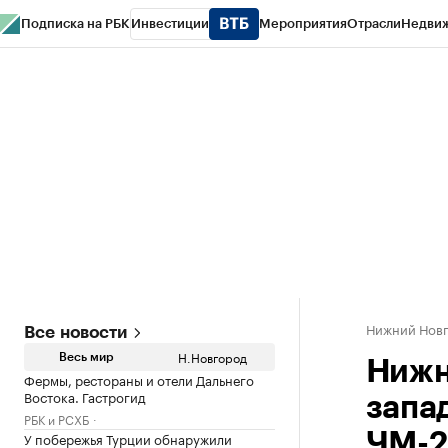
Подписка на РБК
Инвестиции
Мероприятия
Отрасли
Недви
РБК Курсы
РБК Life
Тренды
Визионеры
Национальные проекты
Горо
Газета
Спецпроекты СПб
Конференции СПб
Спецпроекты
Проверк
Нижний Нов
Все новости
Н.Новгород
Весь мир
Нижн
Фермы, рестораны и отели Дальнего
Востока. Гастрогид
запа
РБК и РСХБ
У побережья Турции обнаружили
ЧМ-2