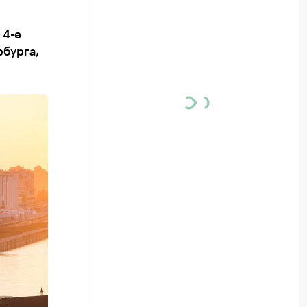
 4-е
рбурга,