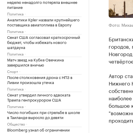
неделю ненадолго потеряла внешнее
питание
Политика
Аналитики Kpler назвали крупнейшего
поставщика авиатоплива в Европу
Фото: Миха
Политика
Сенат США согласовал краткосрочный
Британск
бюджет, чтобы избежать нового
городов,
шатдауна
Новгород 
Политика
Матч звезд на Кубке Овечкина
четвёртое
завершился вничью
Спорт
Автор ста
После столкновения дрона с НПЗ в
Ливии произошла утечка
Нижнего Н
Политика
собственн
Сенат утвердил личного адвоката
наиболее 
Трампа генпрокурором США
большое 
Политика
"возможно
Число погибших при стрельбе в школе
в Таиланде выросло до девяти
проходит
Общество
Bloomberg узнал об ограничении