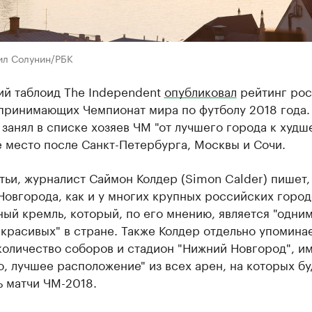
ил Солунин/РБК
ий таблоид The Independent
опубликовал
рейтинг рос
 принимающих Чемпионат мира по футболу 2018 года
занял в списке хозяев ЧМ "от лучшего города к худш
 место после Санкт-Петербурга, Москвы и Сочи.
тьи, журналист Саймон Колдер (Simon Calder) пишет, 
овгорода, как и у многих крупных российских город
ый кремль, который, по его мнению, является "одним
красивых" в стране. Также Колдер отдельно упомина
количество соборов и стадион "Нижний Новгород", 
, лучшее расположение" из всех арен, на которых бу
ь матчи ЧМ-2018.