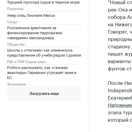
"Новый с
Турцией прохода судов в Черном море
рек Ока и
Политика
Умер отец Лионеля Месси
собора Ал
Спорт
на Нижег
Россиянина арестовали за
Говорят, 
финансирование терроризма
«звездами» мессенджера
природные
Общество
стадиону 
Школы с отличием: как изменилось
пишет жур
представление об учебе рядом с домом
варианты 
РБК и ПИК Серия плюс
Politico рассказало, как «газовая
фунтов ст
авантюра» Германии угрожает зиме в
ЕС
После Ни
Экономика
Independ
Загрузить еще
Екатеринб
Напомни
этапа тур
который с