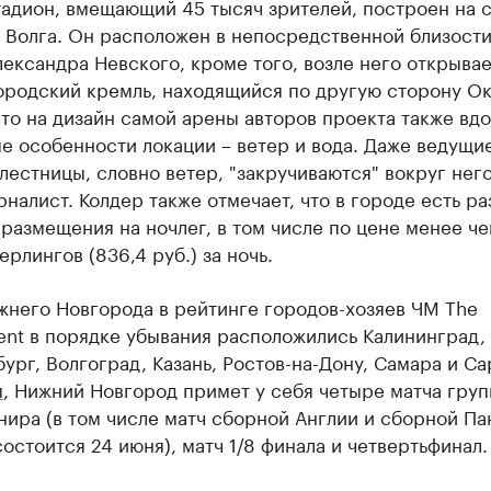
тадион, вмещающий 45 тысяч зрителей, построен на 
 Волга. Он расположен в непосредственной близости
ександра Невского, кроме того, возле него открывае
ородский кремль, находящийся по другую сторону Ок
что на дизайн самой арены авторов проекта также вд
 особенности локации – ветер и вода. Даже ведущие
лестницы, словно ветер, "закручиваются" вокруг него
налист. Колдер также отмечает, что в городе есть р
размещения на ночлег, в том числе по цене менее че
ерлингов (836,4 руб.) за ночь.
жнего Новгорода в рейтинге городов-хозяев ЧМ The
ent в порядке убывания расположились Калининград,
ург, Волгоград, Казань, Ростов-на-Дону, Самара и Са
м
, Нижний Новгород примет у себя четыре матча груп
нира (в том числе матч сборной Англии и сборной Па
остоится 24 июня), матч 1/8 финала и четвертьфинал.