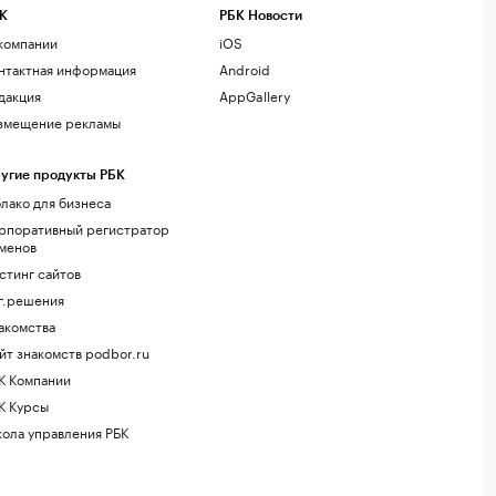
К
РБК Новости
компании
iOS
нтактная информация
Android
дакция
AppGallery
змещение рекламы
угие продукты РБК
лако для бизнеса
рпоративный регистратор
менов
стинг сайтов
г.решения
акомства
йт знакомств podbor.ru
К Компании
К Курсы
ола управления РБК