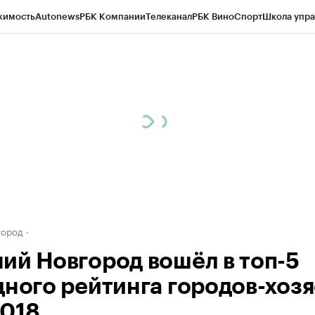
жимость
Autonews
РБК Компании
Телеканал
РБК Вино
Спорт
Школа упра
д
Стиль
Крипто
РБК Бизнес-среда
Дискуссионный клуб
Исследования
К
а контрагентов
Политика
Экономика
Бизнес
Технологии и медиа
Фина
город
ий Новгород вошёл в топ-5
дного рейтинга городов-хозя
018