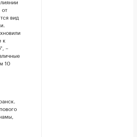
слиянии
 от
тся вид
и.
охновили
 к
", –
азличные
м 10
ранск.
пового
намы,