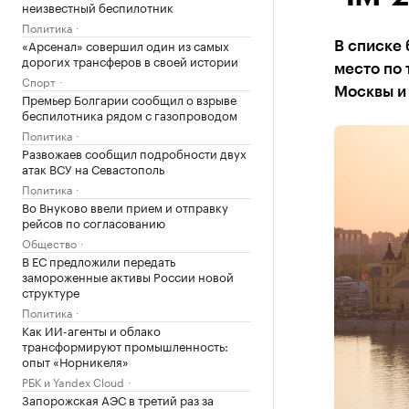
неизвестный беспилотник
Политика
«Арсенал» совершил один из самых
В списке 
дорогих трансферов в своей истории
место по
Спорт
Москвы и
Премьер Болгарии сообщил о взрыве
беспилотника рядом с газопроводом
Политика
Развожаев сообщил подробности двух
атак ВСУ на Севастополь
Политика
Во Внуково ввели прием и отправку
рейсов по согласованию
Общество
В ЕС предложили передать
замороженные активы России новой
структуре
Политика
Как ИИ-агенты и облако
трансформируют промышленность:
опыт «Норникеля»
РБК и Yandex Cloud
Запорожская АЭС в третий раз за