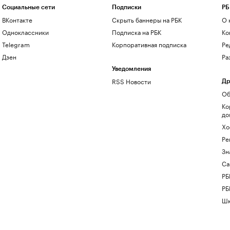
Социальные сети
Подписки
РБ
ВКонтакте
Скрыть баннеры на РБК
О 
Одноклассники
Подписка на РБК
Ко
Telegram
Корпоративная подписка
Ре
Дзен
Ра
Уведомления
RSS Новости
Др
Об
Ко
до
Хо
Ре
Зн
Са
РБ
РБ
Шк