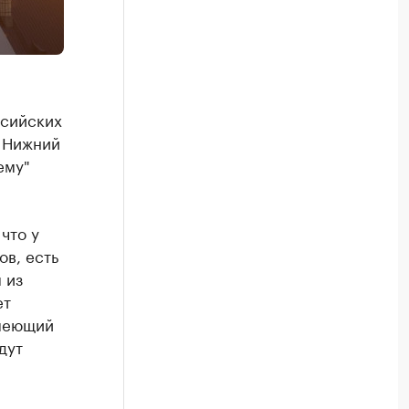
сийских
. Нижний
ему"
что у
ов, есть
 из
ет
имеющий
дут