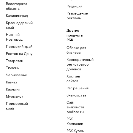
Вологодская
Редакция
область
Размещение
Калининград
рекламы
Краснодарский
край
Другие
Нижний
продукты
Новгород
РБК
Пермский край
Облако для
бизнеса
Ростов-на-Дону
Корпоративный
Татарстан
регистратор
Тюмень
доменов
Черноземье
Хостинг
сайтов
Кавказ
Рег.решения
Карелия
Знакомства
Мурманск
Сайт
Приморский
знакомств
край
podbor.ru
РБК
Компании
РБК Курсы