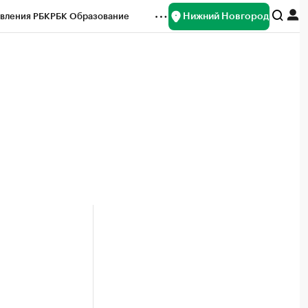
Нижний Новгород
вления РБК
РБК Образование
редитные рейтинги
Франшизы
нсы
Рынок наличной валюты