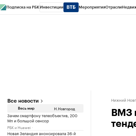
Подписка на РБК
Инвестиции
Мероприятия
Отрасли
Недви
РБК Курсы
РБК Life
Тренды
Визионеры
Национальные проекты
Горо
Газета
Спецпроекты СПб
Конференции СПб
Спецпроекты
Проверк
Нижний Нов
Все новости
Н.Новгород
Весь мир
ВМЗ 
Зачем смартфону телеобъектив, 200
Мп и большой сенсор
тенд
РБК и Huawei
Новая Зеландия анонсировала 36-й