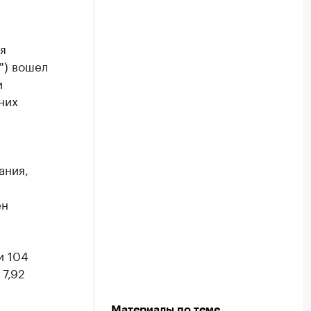
я
") вошел
и
них
ания,
ен
и 104
 7,92
Материалы по теме