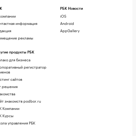
К
РБК Новости
компании
iOS
нтактная информация
Android
дакция
AppGallery
змещение рекламы
угие продукты РБК
лако для бизнеса
рпоративный регистратор
менов
стинг сайтов
г.решения
акомства
йт знакомств podbor.ru
К Компании
К Курсы
ола управления РБК