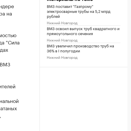
ендере
ВМЗ поставит "Газпрому"
электросварные трубы на 5,2 млрд
ра на
рублей
Нижний Новгород
ВМЗ освоил выпуск труб квадратного и
прямоугольного сечения
мостью
Нижний Новгород
да "Сила
ВМЗ увеличил производство труб на
одах
36% в I полугодии
Нижний Новгород
 ВМЗ
ителей
нальной
катаных
,