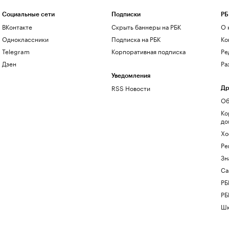
Социальные сети
Подписки
РБ
ВКонтакте
Скрыть баннеры на РБК
О 
Одноклассники
Подписка на РБК
Ко
Telegram
Корпоративная подписка
Ре
Дзен
Ра
Уведомления
RSS Новости
Др
Об
Ко
до
Хо
Ре
Зн
Са
РБ
РБ
Шк