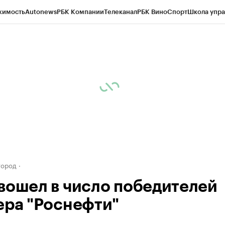
жимость
Autonews
РБК Компании
Телеканал
РБК Вино
Спорт
Школа упра
д
Стиль
Крипто
РБК Бизнес-среда
Дискуссионный клуб
Исследования
К
а контрагентов
Политика
Экономика
Бизнес
Технологии и медиа
Фина
город
вошел в число победителей
ера "Роснефти"