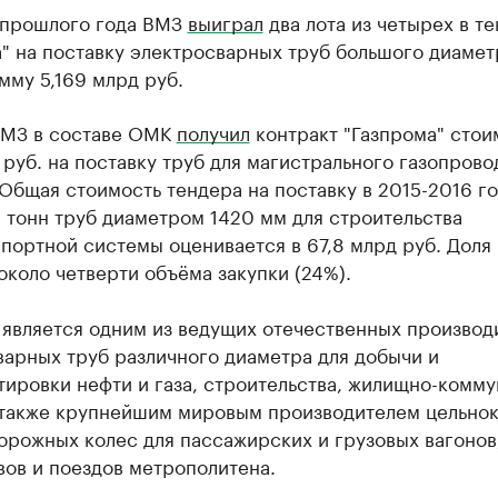
 прошлого года ВМЗ
выиграл
два лота из четырех в т
" на поставку электросварных труб большого диамет
му 5,169 млрд руб.
ВМЗ в составе ОМК
получил
контракт "Газпрома" стои
 руб. на поставку труб для магистрального газопрово
Общая стоимость тендера на поставку в 2015-2016 г
. тонн труб диаметром 1420 мм для строительства
портной системы оценивается в 67,8 млрд руб. Доля
около четверти объёма закупки (24%).
 является одним из ведущих отечественных производ
варных труб различного диаметра для добычи и
ировки нефти и газа, строительства, жилищно-комму
 также крупнейшим мировым производителем цельно
орожных колес для пассажирских и грузовых вагонов
ов и поездов метрополитена.