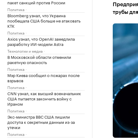
пакет санкций против России
Предприят
Политика
трубы дл
Bloomberg узнал, что Украина
пообещала США больше не атаковать
КТК
Политика
Axios узнал, что OpenAI замедлила
разработку ИИ-модели Astra
Технологии и медиа
В Московской области отменили
ракетную опасность
Политика
Мэр Киева сообщил о пожарах после
взрывов
Политика
CNN узнал, как высший военачальник
США пытается закончить войну с
Ираном
Политика
Экс-министра ВВС США лишили
доступа к секретным данным из-за
утечки
Политика