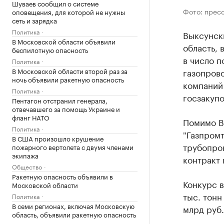
Шуваев сообщил о системе
Фото: прес
оповещения, для которой не нужны
сеть и зарядка
Политика
Выксунск
В Московской области объявили
область,
беспилотную опасность
в число п
Политика
газопрово
В Московской области второй раз за
ночь объявили ракетную опасность
компаний 
Политика
госзакупо
Пентагон отстранил генерала,
отвечавшего за помощь Украине и
фланг НАТО
Помимо В
Политика
"Газпромт
В США произошло крушение
трубопрок
пожарного вертолета с двумя членами
экипажа
контракт 
Общество
Ракетную опасность объявили в
Конкурс в
Московской области
тыс. тонн
Политика
В семи регионах, включая Московскую
млрд руб.
область, объявили ракетную опасность