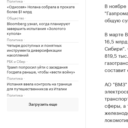
Политика
В ноябре
«Одиссея» Нолана собрала в прокате
более $1 млрд
"Газпрома
Общество
общую сум
Bloomberg узнал, когда планируют
завершить испытания «Золотого
В марте 
купола»
Политика
16,5 млрд
Четыре доступных и понятных
Сибири". 
инструмента диверсификации
819,5 тыс
накоплений
РБК и Сбер
газотранс
Трамп попросил уйти с заседания
составит 
Госдепа раньше, чтобы «вести войну»
Политика
АО "ВМЗ"
Испания ввела контроль на границе
для путешественников из Италии
электрос
Политика
транспорт
сферы, а
Загрузить еще
железнод
локомотив