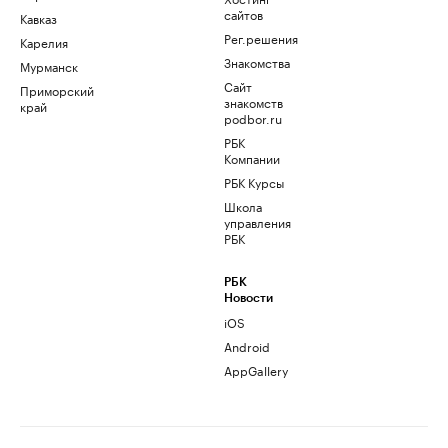
сайтов
Кавказ
Рег.решения
Карелия
Знакомства
Мурманск
Сайт
Приморский
знакомств
край
podbor.ru
РБК
Компании
РБК Курсы
Школа
управления
РБК
РБК
Новости
iOS
Android
AppGallery