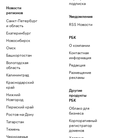
подписка
Новости
регионов
Уведомления
Санкт-Петербург
RSS Новости
и область
Екатеринбург
РБК
Новосибирск
О компании
Омск
Контактная
Башкортостан
информация
Вологодская
Редакция
область
Размещение
Калининград
рекламы
Краснодарский
край
Другие
Нижний
продукты
Новгород
РБК
Пермский край
Облако для
бизнеса
Ростов-на-Дону
Корпоративный
Татарстан
регистратор
Тюмень
доменов
Черноземье
Хостинг