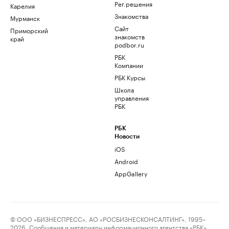
Рег.решения
Карелия
Знакомства
Мурманск
Сайт
Приморский
знакомств
край
podbor.ru
РБК
Компании
РБК Курсы
Школа
управления
РБК
РБК
Новости
iOS
Android
AppGallery
© ООО «БИЗНЕСПРЕСС», АО «РОСБИЗНЕСКОНСАЛТИНГ», 1995–
2026. Сообщения и материалы информационного агентства «РБК»