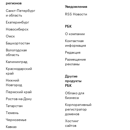
регионов
Уведомления
Санкт-Петербург
RSS Новости
и область
Екатеринбург
РБК
Новосибирск
О компании
Омск
Контактная
Башкортостан
информация
Вологодская
Редакция
область
Размещение
Калининград
рекламы
Краснодарский
край
Другие
Нижний
продукты
Новгород
РБК
Пермский край
Облако для
бизнеса
Ростов-на-Дону
Корпоративный
Татарстан
регистратор
Тюмень
доменов
Черноземье
Хостинг
сайтов
Кавказ