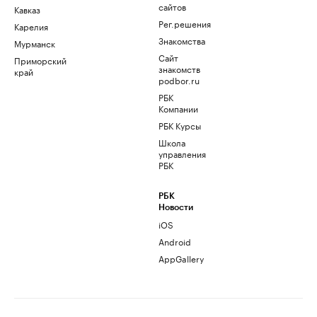
сайтов
Кавказ
Рег.решения
Карелия
Знакомства
Мурманск
Сайт
Приморский
знакомств
край
podbor.ru
РБК
Компании
РБК Курсы
Школа
управления
РБК
РБК
Новости
iOS
Android
AppGallery