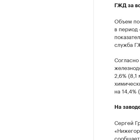
ГЖД за в
Объем по
в период 
показател
служба Г
Согласно
железнод
2,6% (8,1
химически
на 14,4% (
На завод
Сергей Г
«Нижегоро
сообщает