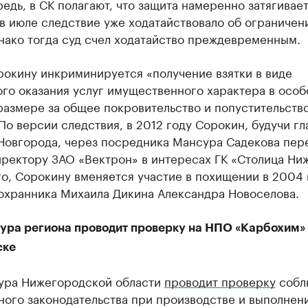
едь, в СК полагают, что защита намеренно затягивает
в июле следствие уже ходатайствовало об ограничен
нако тогда суд счел ходатайство преждевременным.
рокину инкриминируется «получение взятки в виде
го оказания услуг имущественного характера в особ
азмере за общее покровительство и попустительств
По версии следствия, в 2012 году Сорокин, будучи гл
Новгорода, через посредника Мансура Садекова пере
ректору ЗАО «​Вектрон» в интересах ГК «Столица Ни
о, Сорокину вменяется участие в похищении в 2004 
охранника Михаила Дикина Александра Новоселова.
ура региона проводит проверку на НПО «Карбохим» 
ске
ура Нижегородской области
проводит проверку
собл
ного законодательства при производстве и выполнен