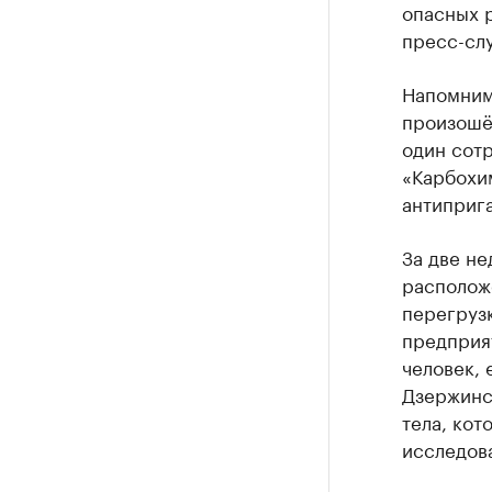
опасных 
пресс-сл
Напомним,
произошёл
один сот
«Карбохи
антиприга
За две не
располож
перегруз
предприят
человек,
Дзержинс
тела, кот
исследов