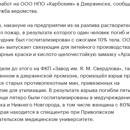
работ на ООО НПО «Карбохим» в Дзержинске, сообщ
ужба ведомства.
 накануне на предприятии из-за разлива растворите
 пожар, в результате которого один человек погиб и
рудник был госпитализирован с ожогами 10% тела. 
м» выпускает связующие для литейного производства
рные краски и кислото-щелочестойкую замазку «​Арз
дели до этого на ФКП «Завод им. Я. М. Свердлова», т
енном в дзержинской промзоне, произошёл взрыв п
ке старых противопехотным мин, привезенных на
ие для утилизации. В результате взрыва погибли пять
 еще пятеро были госпитализированы в медучреждени
ка и Нижнего Новгорода, в том числе женщина с 80%
орая находится в спеццентре при Приволжском
ательском медицинском университете.