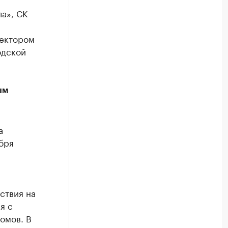
а», СК
ректором
одской
ым
а
бря
ствия на
я с
омов. В