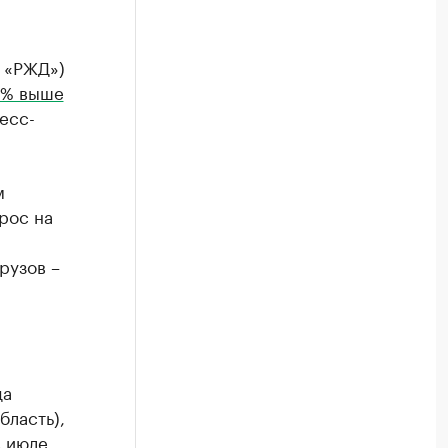
 «РЖД»)
 % выше
есс-
м
рос на
рузов –
да
бласть),
в июле