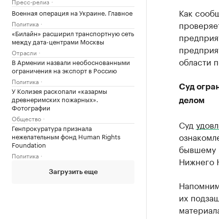
Пресс-релиз
Как сооб
Военная операция на Украине. Главное
проверяет
Политика
«Билайн» расширил транспортную сеть
предприя
между дата-центрами Москвы
предприят
Отрасли
области 
В Армении назвали необоснованными
ограничения на экспорт в Россию
Политика
Суд огра
У Колизея раскопали «казармы
древнеримских пожарных».
делом
Фотографии
Общество
Суд
удовл
Генпрокуратура признала
ознакомле
нежелательным фонд Human Rights
Foundation
бывшему 
Политика
Нижнего 
Загрузить еще
Напомним,
их подзащ
материала