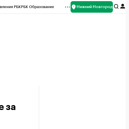
Нижний Новгород
вления РБК
РБК Образование
редитные рейтинги
Франшизы
нсы
Рынок наличной валюты
е за