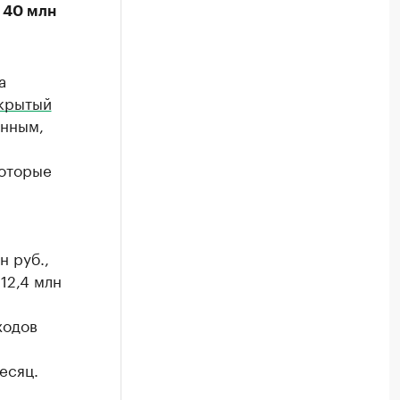
 40 млн
а
крытый
анным,
которые
н руб.,
12,4 млн
ходов
есяц.