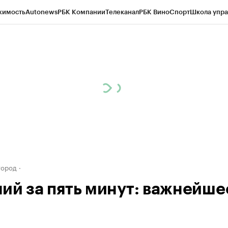
жимость
Autonews
РБК Компании
Телеканал
РБК Вино
Спорт
Школа упра
д
Стиль
Крипто
РБК Бизнес-среда
Дискуссионный клуб
Исследования
К
а контрагентов
Политика
Экономика
Бизнес
Технологии и медиа
Фина
город
ий за пять минут: важнейше