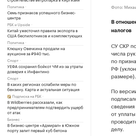
Политика
Фото: Миха
Семь признаков успешного бизнес-
центра
В отноше
РБК и Upside
Китай ужесточил правила экспорта в
налогов
США беспилотников и комплектующих
Политика
СУ СКР п
Клюшку Овечкина продали на
числа ру
аукционе за ₽940 тыс.
по призна
Спорт
УЕФА сохранил бойкот ЧМ из-за утраты
РФ (уклон
доверия к Инфантино
размере).
Спорт
В каких регионах ослабили меры по
бензину. Карта и актуальная ситуация
По верси
Подписка на РБК
подписал
В Wildberries рассказали, как
сведения
предпринимателям подтвердить ущерб
от атак
от уплаты
Бизнес
проводитс
В бизнес-центре «Адмирал» в Южном
делу.
порту залит первый куб бетона