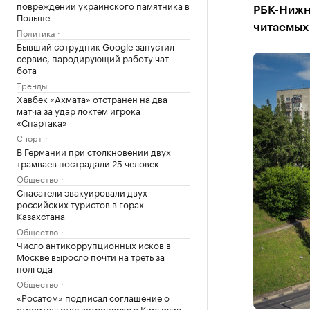
повреждении украинского памятника в
РБК-Нижн
Польше
читаемых 
Политика
Бывший сотрудник Google запустил
сервис, пародирующий работу чат-
бота
Тренды
Хавбек «Ахмата» отстранен на два
матча за удар локтем игрока
«Спартака»
Спорт
В Германии при столкновении двух
трамваев пострадали 25 человек
Общество
Спасатели эвакуировали двух
российских туристов в горах
Казахстана
Общество
Число антикоррупционных исков в
Москве выросло почти на треть за
полгода
Общество
«Росатом» подписал соглашение о
строительстве ветропарка в Киргизии