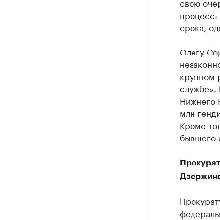
свою очер
процесс: 
срока, од
Олегу Со
незаконно
крупном р
службе». 
Нижнего 
млн генди
Кроме тог
бывшего 
Прокурат
Дзержин
Прокурат
федераль