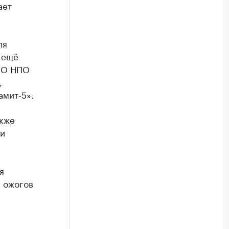
ает
ля
 ещё
ООО НПО
,
амит-5».
акже
ри
я
 ожогов