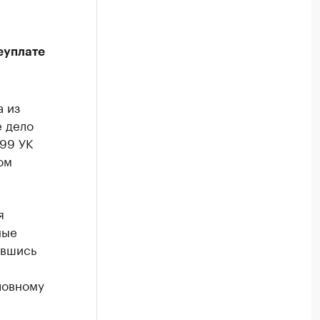
еуплате
 из
 дело
199 УК
ом
я
ные
ившись
ловному