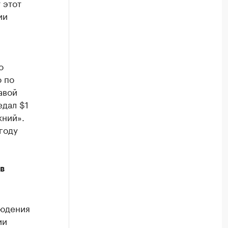
 этот
ии
о
о по
авой
дал $1
жний».
году
в
юдения
ии