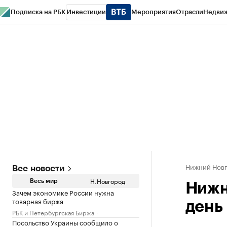
Подписка на РБК
Инвестиции
Мероприятия
Отрасли
Недви
РБК Курсы
РБК Life
Тренды
Визионеры
Национальные проекты
Горо
Газета
Спецпроекты СПб
Конференции СПб
Спецпроекты
Проверк
Нижний Нов
Все новости
Н.Новгород
Весь мир
Нижн
Зачем экономике России нужна
товарная биржа
день
РБК и Петербургская Биржа
Посольство Украины сообщило о