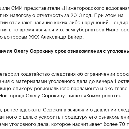
щили СМИ представители «Нижегородского водоканал
 их налоговую отчетность за 2013 год. При этом на
тии отрицают наличие каких-либо нарушений. Генди
ия в то время являлся и.о. замгубернатора Нижегор
по вопросам ЖКХ Александр Байер.
ничил Олегу Сорокину срок ознакомления с уголовн
етворил ходатайство следствия
об ограничении срок
ния с материалами уголовного дела до вечера 1 октя
вице-спикеру регионального парламента и экс-главе
Новгорода Олегу Сорокину, пишет «Коммерсантъ».
 ранее адвокаты Сорокина заявляли о давлении след
итного с целью ускорить процедуру его ознакомлени
ми уголовного дела, которое насчитывает более 70 т