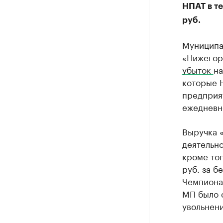
НПАТ в т
руб.
Муниципа
«Нижегор
убыток
на
которые Н
предприят
ежедневн
Выручка 
деятельно
кроме тог
руб. за б
Чемпионат
МП было с
увольнени