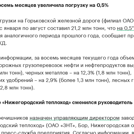
осемь месяцев увеличила погрузку на 0,5%
грузки на Горьковской железной дороге (филиал ОАО
с января по август составил 21,2 млн тонн, что
на 0,5
я аналогичного периода прошлого года, сообщает пр
ЖД.
 информации, за восемь месяцев текущего года объе
орожных грузоперевозок нефти и нефтепродуктов вы
 млн тонн), черных металлов – на 12,3% (1,8 млн тонн),
х удобрений – на 2,9% (более 1,3 млн тонн), лесных г
2,8 млн тонн).
е «Нижегородский теплоход» сменился руководитель
речишников
назначен управляющим директором
заво
дский теплоход» (ОАО «ЗНТ», Бор, Нижегородская о
 пресс-служба предприятия. Согласно информации, 