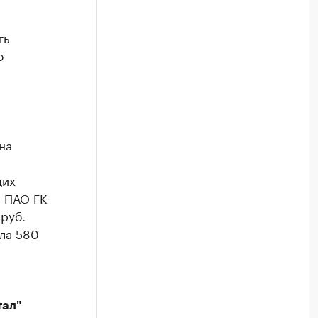
ть
о
на
щих
, ПАО ГК
 руб.
ла 580
тал"