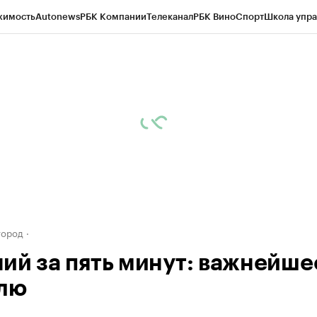
жимость
Autonews
РБК Компании
Телеканал
РБК Вино
Спорт
Школа упра
д
Стиль
Крипто
РБК Бизнес-среда
Дискуссионный клуб
Исследования
К
а контрагентов
Политика
Экономика
Бизнес
Технологии и медиа
Фина
город
ий за пять минут: важнейше
лю