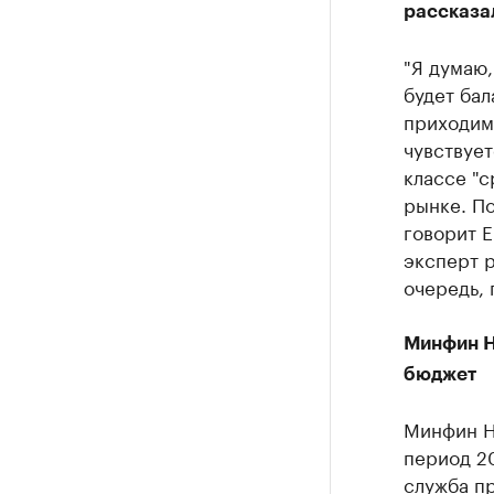
рассказал
"Я думаю,
будет бал
приходим
чувствует
классе "с
рынке. По
говорит 
эксперт р
очередь, 
Минфин Н
бюджет
Минфин Н
период 2
служба пр