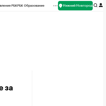
Нижний Новгород
вления РБК
РБК Образование
редитные рейтинги
Франшизы
нсы
Рынок наличной валюты
е за