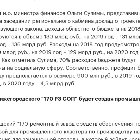
 и.о. министра финансов Ольги Сулимы, представив
а заседании регионального кабмина доклад о проект
вующего закона, доходы областного бюджета на 2018
уются в объеме 130 млрд руб., на 2019 год – 131 млрд
од – 136 млрд руб. Расходы на 2018 год предусмотре
 млрд руб., на 2019 год – 129 млрд руб., на 2020 год 
 Как отметила Сулима, 70% расходов бюджета будут
ны на социальную сферу. Соответственно, профицит 
ду предполагается в размере 900 млн руб., в 2019 год
, в 2020 году – 4,5 млрд руб.
нижегородского "170 РЗ СОП" будет создан промыш
дский "170 ремонтный завод средств обеспечения по
зой для промышленного кластера
по производству н
ния для авиационной отрасли, в который войдут нес