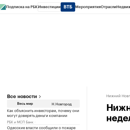
Подписка на РБК
Инвестиции
Мероприятия
Отрасли
Недви
РБК Курсы
РБК Life
Тренды
Визионеры
Национальные проекты
Горо
Газета
Спецпроекты СПб
Конференции СПб
Спецпроекты
Проверк
Нижний Нов
Все новости
Н.Новгород
Весь мир
Нижн
Как объяснить инвесторам, почему они
могут доверять деньги компании
неде
РБК и МСП Банк
Одесские власти сообщили о пожаре