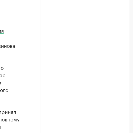
ия
винова
го
ер
р
лого
принял
сновному
м