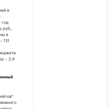
шей в
е
 год
 руб.,
ны в
– 131
бюджета
у – 2,4
ленный
лётов"
аземного
колько