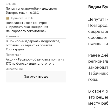
Бизнес
Вадим Бу
Почему электромобили дешевеют
быстрее машин с ДВС
Подписка на РБК
Депутат 
Подведены итоги конкурса
Новгород
«Перспективная концепция
секретаря
маневрового локомотива»
Компании
сообщает
В Приморье задержали подростков,
принял ге
готовивших теракт на объекте
Росгвардии
Ранее днё
Политика
Акции «Русагро» обвалились почти на
регионал
17% на фоне дивидендного гэпа
законода
Инвестиции
Табачнико
Загрузить еще
года.
В своем о
это реше
месту раб