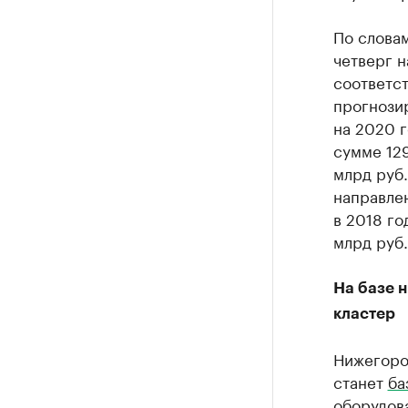
По словам
четверг н
соответст
прогнозир
на 2020 г
сумме 129
млрд руб.
направле
в 2018 го
млрд руб.
На базе 
кластер
Нижегоро
станет
ба
оборудова