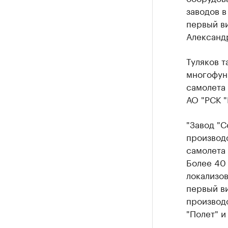
заводов в
первый в
Александр
Туляков 
многофун
самолета 
АО "РСК "
"Завод "С
производс
самолета 
Более 40 
локализов
первый ви
производ
"Полет" и