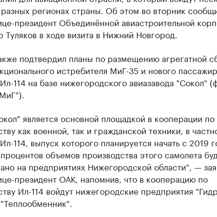
 разных регионах страны. Об этом во вторник сообщ
ице-президент Объединённой авиастроительной кор
 Туляков в ходе визита в Нижний Новгород.
также подтвердил планы по размещению агрегатной с
кционального истребителя МиГ-35 и нового пассажи
Ил-114 на базе нижегородского авиазавода "Сокол" (
МиГ").
окол" является основной площадкой в кооперации по
тву как военной, так и гражданской техники, в частн
Ил-114, выпуск которого планируется начать с 2019 г
процентов объемов производства этого самолета бу
ано на предприятиях Нижегородской области", — зая
це-президент ОАК, напомнив, что в кооперацию по
ству Ил-114 войдут нижегородские предприятия "Гид
 "Теплообменник".