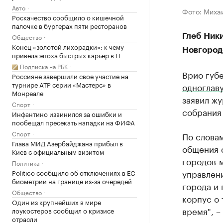
Авто
Фото: Миха
Роскачество сообщило о кишечной
палочке в бургерах пяти ресторанов
Общество
Глеб Ник
Конец «золотой лихорадки»: к чему
Новгоро
привела эпоха быстрых карьер в IT
Подписка на РБК
Врио губ
Россияне завершили свое участие на
турнире ATP серии «Мастерс» в
одноглав
Монреале
заявил жу
Спорт
собрания 
Инфантино извинился за ошибки и
пообещал пресекать нападки на ФИФА
Спорт
По слова
Глава МИД Азербайджана прибыл в
общения 
Киев с официальным визитом
городов-
Политика
управлен
Politico сообщило об отключениях в ЕС
биометрии на границе из-за очередей
города и
Общество
корпус о 
Один из крупнейших в мире
время", –
лоукостеров сообщил о кризисе
отрасли