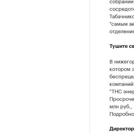
собрании
сосредото
Табачнико
"самым ак
отделения
Тушите св
В нижегор
котором 
беспреце
компаний
"ТНС энер
Просроче
млн руб.,
Подробно
Директор