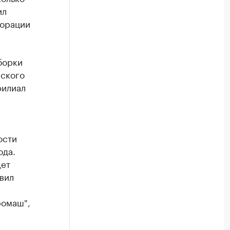
ил
порации
борки
рского
филиал
ости
ода.
дет
вил
ромаш",