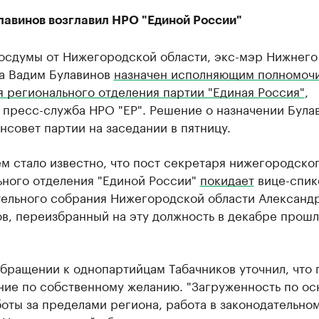
лавинов возглавил НРО "Единой России"
Госдумы от Нижегородской области, экс-мэр Нижнего
а Вадим Булавинов
назначен исполняющим полномоч
 регионального отделения партии "Единая Россия"
,
 пресс-служба НРО "ЕР". Решение о назначении Була
нсовет партии на заседании в пятницу.
м стало известно, что пост секретаря нижегородско
ьного отделения "Единой России"
покидает
вице-спик
тельного собрания Нижегородской области Александ
в, переизбранный на эту должность в декабре прош
бращении к однопартийцам Табачников уточнил, что 
ние по собственному желанию. "Загруженность по о
оты за пределами региона, работа в законодательно