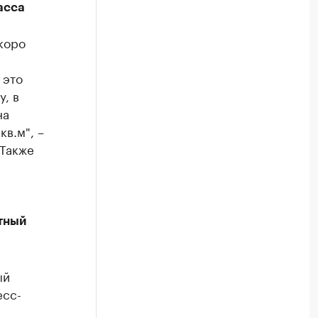
асса
коро
 это
у, в
на
кв.м", –
 Также
тный
ый
есс-