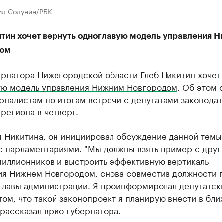
ил Солунин/РБК
итин хочет вернуть одноглавую модель управления 
дом
ернатора Нижегородской области Глеб Никитин хоче
ую модель управления Нижним Новгородом
. Об этом 
рналистам по итогам встречи с депутатами законода
региона в четверг.
м Никитина, он инициировал обсуждение данной темы
с парламентариями. "Мы должны взять пример с друг
миллионников и выстроить эффективную вертикаль
ия Нижнем Новгородом, снова совместив должности 
 главы администрации. Я проинформировал депутатск
том, что такой законопроект я планирую внести в бл
 рассказал врио губернатора.