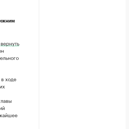
Нижним
т
вернуть
он
тельного
 в ходе
их
главы
ий
ижайшее