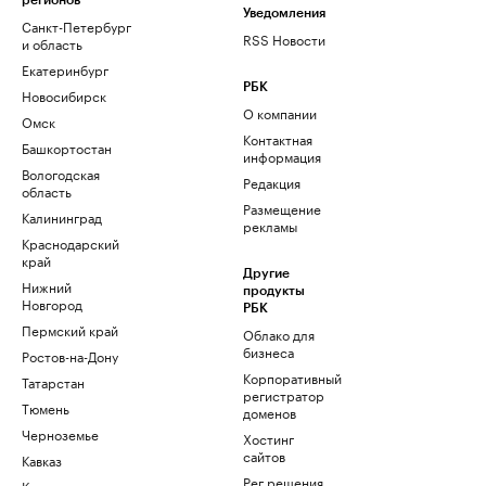
регионов
Уведомления
Санкт-Петербург
RSS Новости
и область
Екатеринбург
РБК
Новосибирск
О компании
Омск
Контактная
Башкортостан
информация
Вологодская
Редакция
область
Размещение
Калининград
рекламы
Краснодарский
край
Другие
Нижний
продукты
Новгород
РБК
Пермский край
Облако для
бизнеса
Ростов-на-Дону
Корпоративный
Татарстан
регистратор
Тюмень
доменов
Черноземье
Хостинг
сайтов
Кавказ
Рег.решения
Карелия