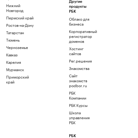
Другие
Нижний
продукты
Новгород
РБК
Пермский край
Облако для
бизнеса
Ростов-на-Дону
Корпоративный
Татарстан
регистратор
Тюмень
доменов
Черноземье
Хостинг
сайтов
Кавказ
Рег.решения
Карелия
Знакомства
Мурманск
Сайт
Приморский
знакомств
край
podbor.ru
РБК
Компании
РБК Курсы
Школа
управления
РБК
РБК