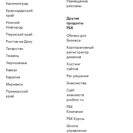
Размещение
Калининград
рекламы
Краснодарский
край
Другие
Нижний
продукты
Новгород
РБК
Пермский край
Облако для
бизнеса
Ростов-на-Дону
Корпоративный
Татарстан
регистратор
Тюмень
доменов
Черноземье
Хостинг
сайтов
Кавказ
Рег.решения
Карелия
Знакомства
Мурманск
Сайт
Приморский
знакомств
край
podbor.ru
РБК
Компании
РБК Курсы
Школа
управления