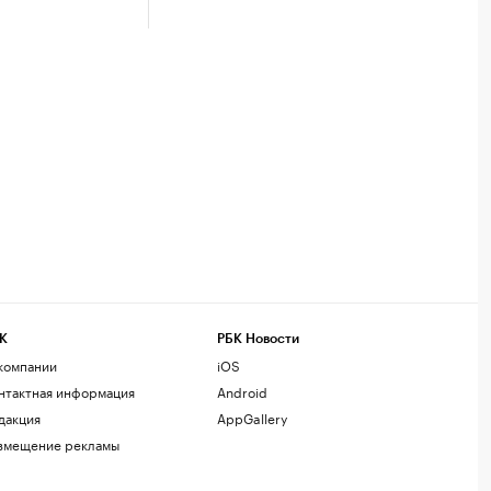
К
РБК Новости
компании
iOS
нтактная информация
Android
дакция
AppGallery
змещение рекламы