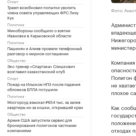
Спорт
Трамп возобновил попытки уволить
Фото: Анас
члена совета управляющих ФРС Лизу
Кук
Админист
Политика
Минобороны сообщило о взятии
владеюще
Ивановки в Харьковской области
Нижегоро
Политика
министер
Пашинян и Алиев провели телефонный
разговор о мирном соглашении
Общество
Компания
Экс-тренер «Спартака» Слишкович
опасности
возглавил казахстанский клуб
Полигон ф
Спорт
не хватае
Пожар на Ильском НПЗ после падения
обломков БПЛА потушили
плохое са
Политика
Мосгорсуд взыскал ₽654 тыс. за залив
Как сообщ
квартиры из-за кошки, открывшей кран
государс
Общество
Армия США запустила сервис для
положения
бронирования полигонов частными
отходах п
компаниями