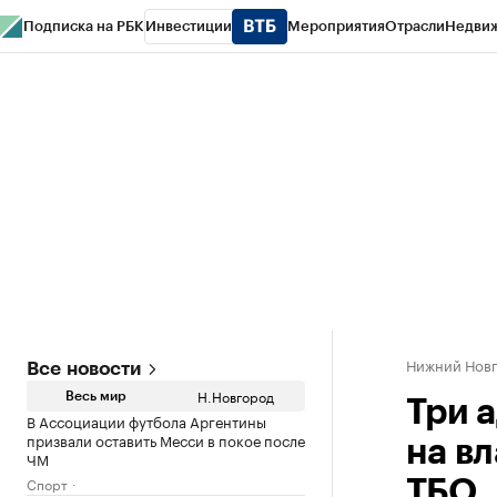
Подписка на РБК
Инвестиции
Мероприятия
Отрасли
Недви
РБК Курсы
РБК Life
Тренды
Визионеры
Национальные проекты
Горо
Газета
Спецпроекты СПб
Конференции СПб
Спецпроекты
Проверк
Нижний Нов
Все новости
Н.Новгород
Весь мир
Три 
В Ассоциации футбола Аргентины
призвали оставить Месси в покое после
на в
ЧМ
Спорт
ТБО