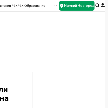
Нижний Новгород
вления РБК
РБК Образование
редитные рейтинги
Франшизы
нсы
Рынок наличной валюты
ли
она