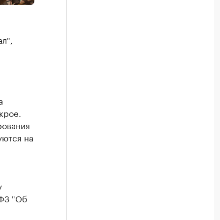
л",
а
крое.
рования
уются на
у
-ФЗ "Об