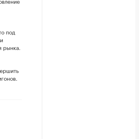
новление
то под
и
я рынка.
вершить
игонов.