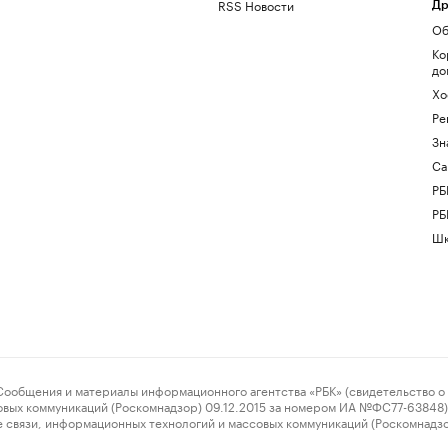
RSS Новости
Др
Об
Ко
до
Хо
Ре
Зн
Са
РБ
РБ
Шк
ения и материалы информационного агентства «РБК» (свидетельство о 
овых коммуникаций (Роскомнадзор) 09.12.2015 за номером ИА №ФС77-63848) 
 связи, информационных технологий и массовых коммуникаций (Роскомнадз