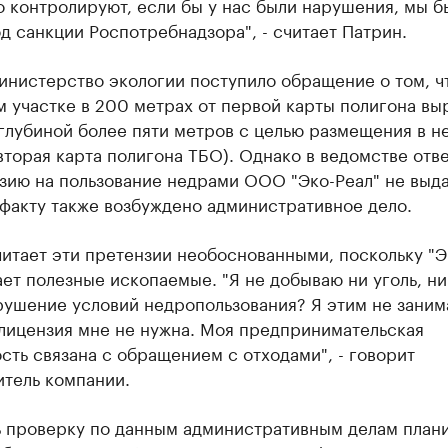
 контролируют, если бы у нас были нарушения, мы б
д санкции Роспотребнадзора", - считает Патрин.
инистерство экологии поступило обращение о том, ч
 участке в 200 метрах от первой карты полигона вы
глубиной более пяти метров с целью размещения в н
вторая карта полигона ТБО). Однако в ведомстве отв
зию на пользование недрами ООО "Эко-Реал" не выда
факту также возбуждено административное дело.
итает эти претензии необоснованными, поскольку "Э
ет полезные ископаемые. "Я не добываю ни уголь, ни
рушение условий недропользования? Я этим не заним
 лицензия мне не нужна. Моя предпринимательская
сть связана с обращением с отходами", - говорит
итель компании.
ь проверку по данным административным делам план