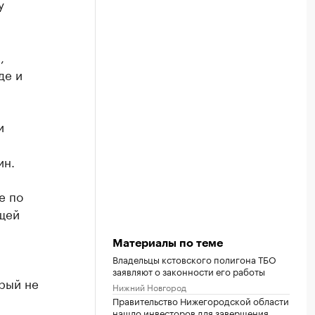
у
,
де и
и
ин.
е по
щей
Материалы по теме
Владельцы кстовского полигона ТБО
заявляют о законности его работы
орый не
Нижний Новгород
Правительство Нижегородской области
нашло инвесторов для завершения