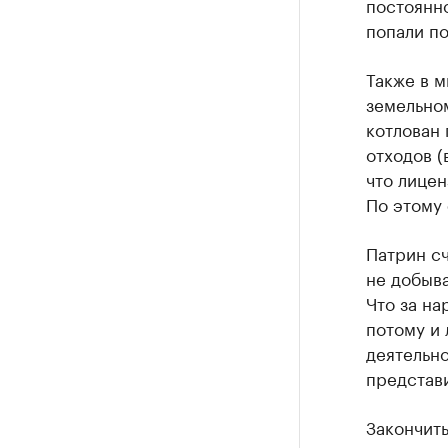
постоянно
попали по
Также в м
земельном
котлован 
отходов (
что лицен
По этому 
Патрин сч
не добыва
Что за на
потому и
деятельно
представ
Закончит