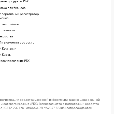
угие продукты РБК
лако для бизнеса
рпоративный регистратор
менов
стинг сайтов
г.решения
акомства
йт знакомств podbor.ru
К Компании
К Курсы
ола управления РБК
регистрации средства массовой информации выдано Федеральной
и сетевого издания «РБК» (свидетельство о регистрации средства
ор) 03.12.2021 за номером ЭЛ №ФС77-82385) сопровождаются