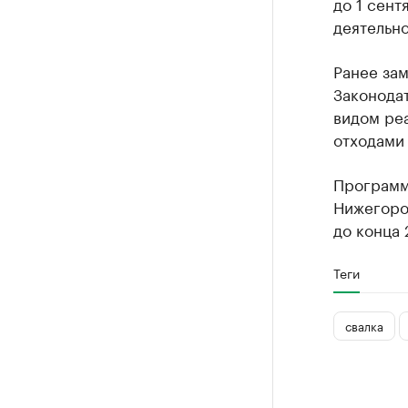
до 1 сент
деятельно
Ранее зам
Законодат
видом ре
отходами
Программ
Нижегоро
до конца 
Теги
свалка