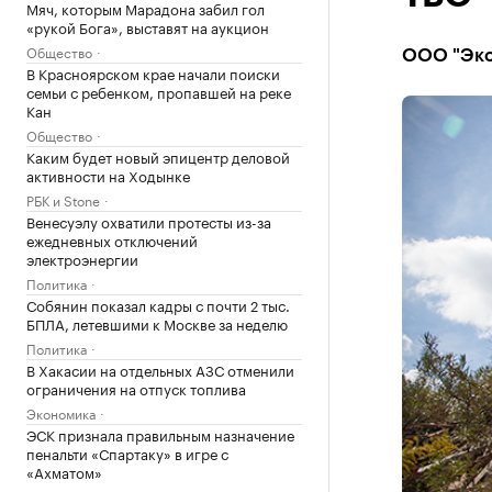
Мяч, которым Марадона забил гол
«рукой Бога», выставят на аукцион
Общество
ООО "Эко
В Красноярском крае начали поиски
семьи с ребенком, пропавшей на реке
Кан
Общество
Каким будет новый эпицентр деловой
активности на Ходынке
РБК и Stone
Венесуэлу охватили протесты из-за
ежедневных отключений
электроэнергии
Политика
Собянин показал кадры с почти 2 тыс.
БПЛА, летевшими к Москве за неделю
Политика
В Хакасии на отдельных АЗС отменили
ограничения на отпуск топлива
Экономика
ЭСК признала правильным назначение
пенальти «Спартаку» в игре с
«Ахматом»