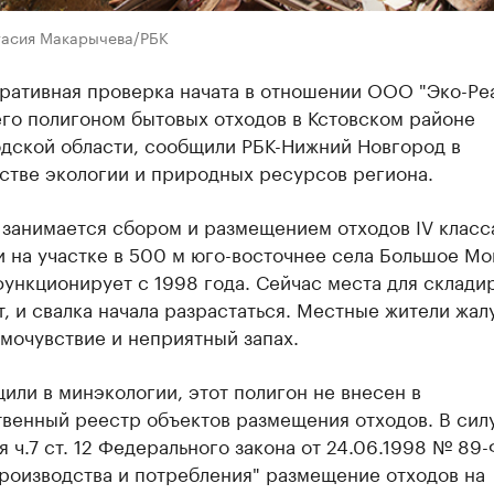
тасия Макарычева/РБК
ративная проверка начата в отношении ООО "Эко-Реа
го полигоном бытовых отходов в Кстовском районе
дской области, сообщили РБК-Нижний Новгород в
стве экологии и природных ресурсов региона.
 занимается сбором и размещением отходов IV класс
 на участке в 500 м юго-восточнее села Большое Мо
ункционирует с 1998 года. Сейчас места для склади
т, и свалка начала разрастаться. Местные жители жал
мочувствие и неприятный запах.
или в минэкологии, этот полигон не внесен в
твенный реестр объектов размещения отходов. В сил
 ч.7 ст. 12 Федерального закона от 24.06.1998 № 89
роизводства и потребления" размещение отходов на