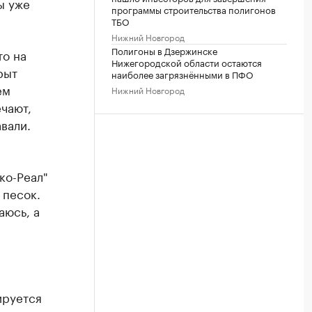
ы уже
программы строительства полигонов
ТБО
Нижний Новгород
Полигоны в Дзержинске
то на
Нижегородской области остаются
рыт
наиболее загрязнёнными в ПФО
ем
Нижний Новгород
ечают,
вали.
ко-Реал"
 песок.
аюсь, а
ируется