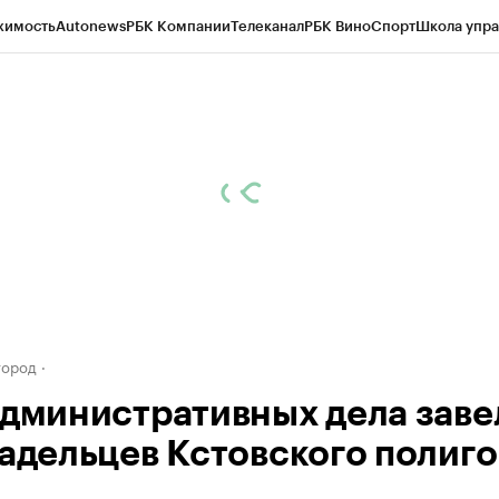
жимость
Autonews
РБК Компании
Телеканал
РБК Вино
Спорт
Школа упра
д
Стиль
Крипто
РБК Бизнес-среда
Дискуссионный клуб
Исследования
К
а контрагентов
Политика
Экономика
Бизнес
Технологии и медиа
Фина
город
административных дела заве
ладельцев Кстовского полиг