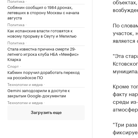
объектах,
Политика
Собянин сообщил о 1984 дронах,
возбужде
летевших в сторону Москвы с начала
августа
По словам
Политика
Как испанские власти готовятся к
участок, 
новому прорыву в Сеуту и Мелилью
является
Политика
Стала известна причина смерти 29-
летнего игрока клуба НБА «Мемфис»
"Эта ста
Кларка
Кстовског
Спорт
муниципал
Кабмин поручил доработать переход
на российское ПО
Технологии и медиа
Кроме тог
Gemini заподозрили в доступе к
факту на
закрытым Google-документам
среды из-
Технологии и медиа
атмосфер
Загрузить еще
"Три раза
фиксируе