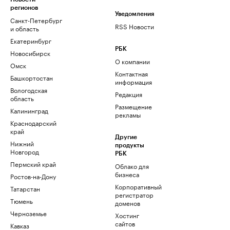
регионов
Уведомления
Санкт-Петербург
RSS Новости
и область
Екатеринбург
РБК
Новосибирск
О компании
Омск
Контактная
Башкортостан
информация
Вологодская
Редакция
область
Размещение
Калининград
рекламы
Краснодарский
край
Другие
Нижний
продукты
Новгород
РБК
Пермский край
Облако для
бизнеса
Ростов-на-Дону
Корпоративный
Татарстан
регистратор
Тюмень
доменов
Черноземье
Хостинг
сайтов
Кавказ