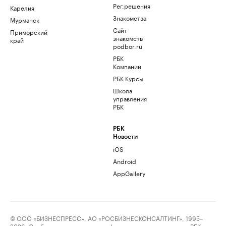
Рег.решения
Карелия
Знакомства
Мурманск
Сайт
Приморский
знакомств
край
podbor.ru
РБК
Компании
РБК Курсы
Школа
управления
РБК
РБК
Новости
iOS
Android
AppGallery
© ООО «БИЗНЕСПРЕСС», АО «РОСБИЗНЕСКОНСАЛТИНГ», 1995–
2026. Сообщения и материалы информационного агентства «РБК»