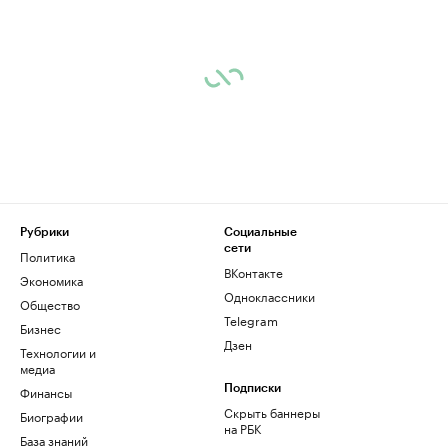
Рубрики
Социальные
сети
Политика
ВКонтакте
Экономика
Одноклассники
Общество
Telegram
Бизнес
Дзен
Технологии и
медиа
Финансы
Подписки
Скрыть баннеры
Биографии
на РБК
База знаний