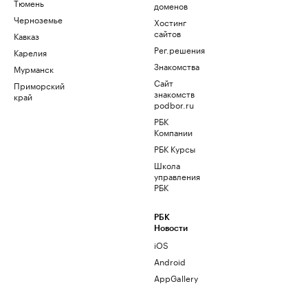
Тюмень
доменов
Черноземье
Хостинг
сайтов
Кавказ
Рег.решения
Карелия
Знакомства
Мурманск
Сайт
Приморский
знакомств
край
podbor.ru
РБК
Компании
РБК Курсы
Школа
управления
РБК
РБК
Новости
iOS
Android
AppGallery