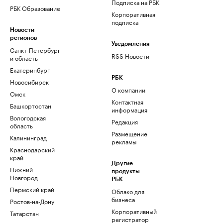
Подписка на РБК
РБК Образование
Корпоративная
подписка
Новости
регионов
Уведомления
Санкт-Петербург
RSS Новости
и область
Екатеринбург
РБК
Новосибирск
О компании
Омск
Контактная
Башкортостан
информация
Вологодская
Редакция
область
Размещение
Калининград
рекламы
Краснодарский
край
Другие
Нижний
продукты
Новгород
РБК
Пермский край
Облако для
бизнеса
Ростов-на-Дону
Корпоративный
Татарстан
регистратор