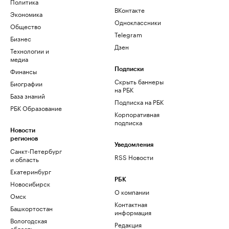
Политика
ВКонтакте
Экономика
Одноклассники
Общество
Telegram
Бизнес
Дзен
Технологии и
медиа
Финансы
Подписки
Скрыть баннеры
Биографии
на РБК
База знаний
Подписка на РБК
РБК Образование
Корпоративная
подписка
Новости
регионов
Уведомления
Санкт-Петербург
RSS Новости
и область
Екатеринбург
РБК
Новосибирск
О компании
Омск
Контактная
Башкортостан
информация
Вологодская
Редакция
область