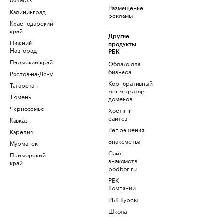
Размещение
Калининград
рекламы
Краснодарский
край
Другие
Нижний
продукты
Новгород
РБК
Пермский край
Облако для
бизнеса
Ростов-на-Дону
Корпоративный
Татарстан
регистратор
Тюмень
доменов
Черноземье
Хостинг
сайтов
Кавказ
Рег.решения
Карелия
Знакомства
Мурманск
Сайт
Приморский
знакомств
край
podbor.ru
РБК
Компании
РБК Курсы
Школа