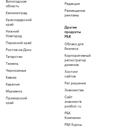
Вологодская
Редакция
область
Размещение
Калининград
рекламы
Краснодарский
край
Другие
Нижний
продукты
Новгород
РБК
Пермский край
Облако для
бизнеса
Ростов-на-Дону
Корпоративный
Татарстан
регистратор
Тюмень
доменов
Черноземье
Хостинг
сайтов
Кавказ
Рег.решения
Карелия
Знакомства
Мурманск
Сайт
Приморский
знакомств
край
podbor.ru
РБК
Компании
РБК Курсы