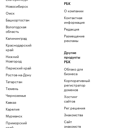
РБК
Новосибирск
О компании
Омск
Контактная
Башкортостан
информация
Вологодская
Редакция
область
Размещение
Калининград
рекламы
Краснодарский
край
Другие
Нижний
продукты
Новгород
РБК
Пермский край
Облако для
бизнеса
Ростов-на-Дону
Корпоративный
Татарстан
регистратор
Тюмень
доменов
Черноземье
Хостинг
сайтов
Кавказ
Рег.решения
Карелия
Знакомства
Мурманск
Сайт
Приморский
знакомств
край