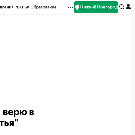
Нижний Новгород
вления РБК
РБК Образование
редитные рейтинги
Франшизы
нсы
Рынок наличной валюты
 верю в
тья"