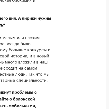
его дня. А лирики нужны
ть?
и малым или плохим
ра всегда было
тому большие конкурсы и
вой истории, и в новый
нь много вложили в наш
оисходит на самом
естные люди. Так что мы
итарные специальности.
никнут проблемы с
айте о болонской
 Быть мобильными,