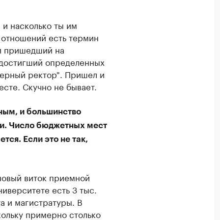
, и насколько ты им
 отношений есть термин
ти пришедший на
 достигший определенных
рьерный ректор". Пришел и
есте. Скучно не бывает.
ным, и большинство
ьги. Число бюджетных мест
ся. Если это не так,
 новый виток приемной
университете есть 3 тыс.
а и магистратуры. В
кольку примерно столько