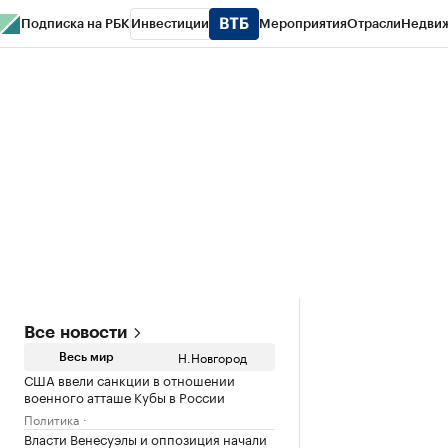
Подписка на РБК
Инвестиции
Мероприятия
Отрасли
Недви
РБК Курсы
РБК Life
Тренды
Визионеры
Национальные проекты
Горо
Газета
Спецпроекты СПб
Конференции СПб
Спецпроекты
Проверк
Все новости
Н.Новгород
Весь мир
США ввели санкции в отношении
военного атташе Кубы в России
Политика
Власти Венесуэлы и оппозиция начали