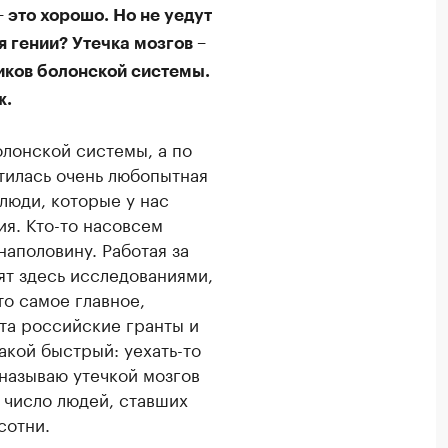
 это хорошо. Но не уедут
 гении? Утечка мозгов –
ников болонской системы.
ж.
болонской системы, а по
тилась очень любопытная
люди, которые у нас
ия. Кто-то насовсем
наполовину. Работая за
ят здесь исследованиями,
то самое главное,
та российские гранты и
акой быстрый: уехать-то
 называю утечкой мозгов
 число людей, ставших
сотни.