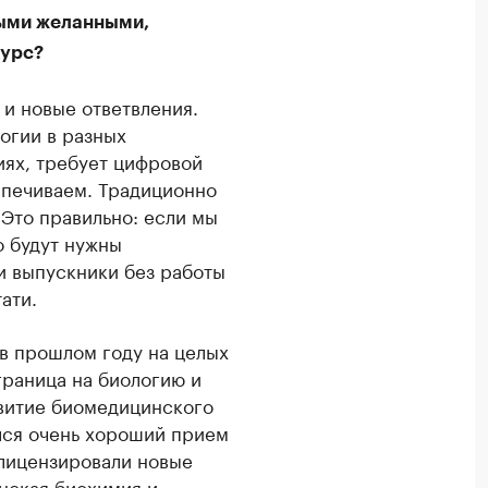
мыми желанными,
курс?
 и новые ответвления.
огии в разных
иях, требует цифровой
спечиваем. Традиционно
 Это правильно: если мы
о будут нужны
и выпускники без работы
ати.
 в прошлом году на целых
граница на биологию и
звитие биомедицинского
ялся очень хороший прием
 лицензировали новые
нская биохимия и