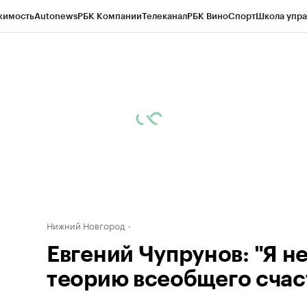
жимость
Autonews
РБК Компании
Телеканал
РБК Вино
Спорт
Школа упра
д
Стиль
Крипто
РБК Бизнес-среда
Дискуссионный клуб
Исследования
К
а контрагентов
Политика
Экономика
Бизнес
Технологии и медиа
Фина
Нижний Новгород
Евгений Чупрунов: "Я не
теорию всеобщего счас