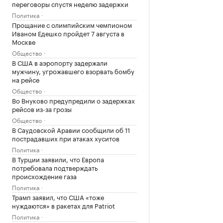
переговоры спустя неделю задержки
Политика
Прощание с олимпийским чемпионом
Иваном Едешко пройдет 7 августа в
Москве
Общество
В США в аэропорту задержали
мужчину, угрожавшего взорвать бомбу
на рейсе
Общество
Во Внуково предупредили о задержках
рейсов из-за грозы
Общество
В Саудовской Аравии сообщили об 11
пострадавших при атаках хуситов
Политика
В Турции заявили, что Европа
потребовала подтверждать
происхождение газа
Политика
Трамп заявил, что США «тоже
нуждаются» в ракетах для Patriot
Политика