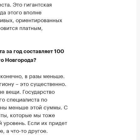
ста. Это гигантская
да этого вполне
ливых, ориентированных
новится платным,
та за год составляет 100
го Новгорода?
 конечно, в разы меньше.
гиону – это существенно.
ве вещи. Государство
го специалиста по
ены меньше этой суммы. С
ты, которые мы тоже
 уровень. Если их придет
, а что-то другое.