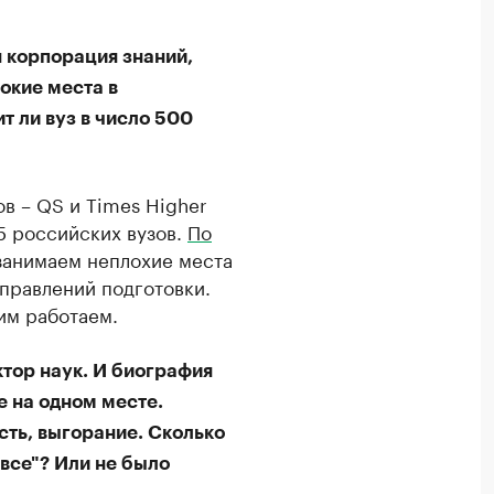
я корпорация знаний,
окие места в
т ли вуз в число 500
в – QS и Times Higher
25 российских вузов.
По
 занимаем неплохие места
аправлений подготовки.
тим работаем.
ктор наук. И биография
е на одном месте.
сть, выгорание. Сколько
 все"? Или не было